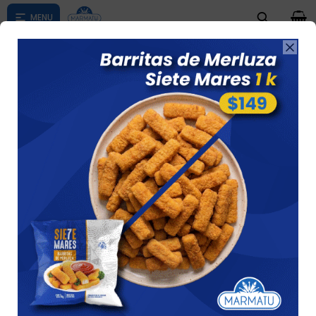
0

Compras menores a $ 1500 costo de envío $60 *Puede Variar

según su zona
Raviol De Verdura Sin Gluten 5* 400 Gs