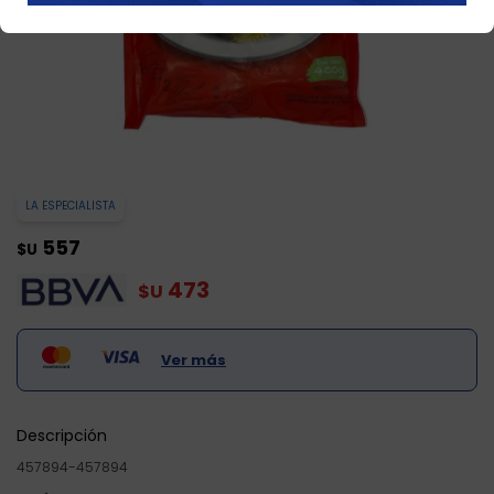
LA ESPECIALISTA
557
$U
473
$U
Ver más
Descripción
457894-457894