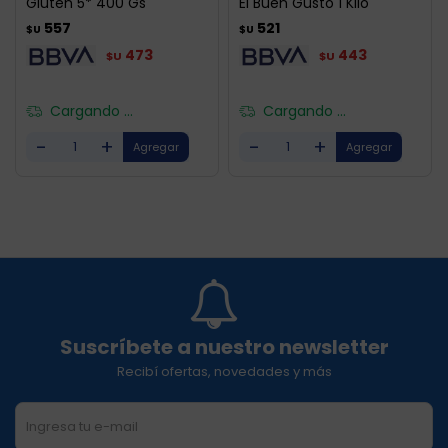
Gluten 5* 400 Gs
El Buen Gusto 1 Kilo
557
521
$U
$U
473
443
$U
$U
Cargando ...
Cargando ...
-
+
-
+
Suscríbete a nuestro newsletter
Recibí ofertas, novedades y más
SUSCRIBIRME