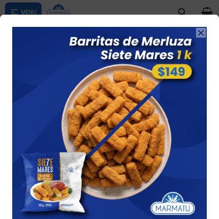
0

Compras menores a $ 1500 costo de envío $60 *Puede Variar

según su zona
Rabas De Calamar Rebozadas 500 Gs