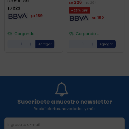
De 500 Grs
226
294
$U
$U
222
$U
23
189
$U
192
$U
Cargando ...
Cargando ...
-
+
-
+
Suscríbete a nuestro newsletter
Recibí ofertas, novedades y más
SUSCRIBIRME