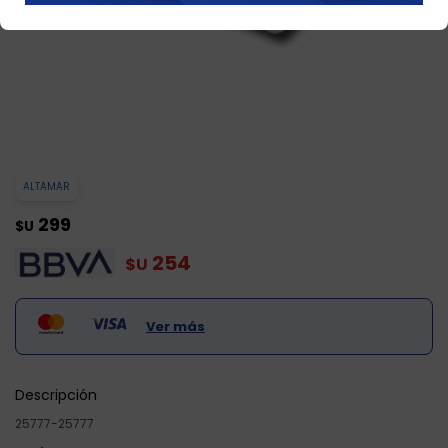
ALTAMAR
299
$U
254
$U
Ver más
Descripción
25777-25777