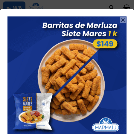
0

Compras menores a $ 1500 costo de envío $60 *Puede Variar

según su zona
ESPECIALIDADES
Ver
4 artículos
Recomendados
Quitar filtros
Filtrando por:
Pollo
Especialidades