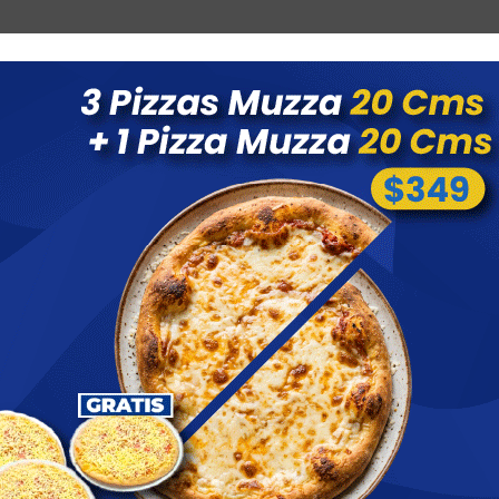
Combos
Blog
Ofertas
Promociones
Nuevos 
 menores a $ 1500 costo de envío $60 *Puede Variar según