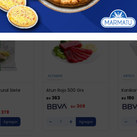
ar filtros
ALTAMAR
ARTICO
ural Siete
Atun Rojo 500 Grs
Kanika
363
190
$U
$U
309
$U
378
-
+
-