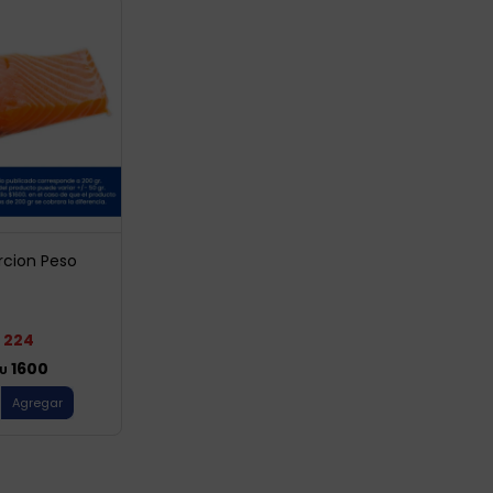
rcion Peso
224
1600
U