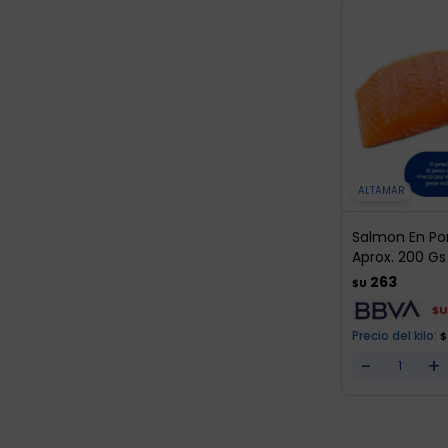
ALTAMAR
Salmon En Po
Aprox. 200 Gs
263
$U
$U
Precio del kilo:
$
-
+