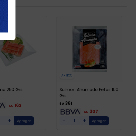
ARTICO
ma 250 Grs.
Salmon Ahumado Fetas 100
Grs
361
$U
162
$U
307
$U
+
-
+