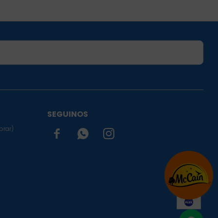
SUSCRIBIRME
SEGUINOS
prar)


