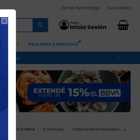
Zonas de entrega
Sucursales

0
Ingresos
Pescados y Mariscos
 su zona
Ver
5 artículos
Recomendados