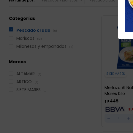
Quit
Filtrando por:
Pescados / Mariscos
Pescado crudo
Categorías
Pescado crudo
(5)
Mariscos
(12)
Milanesas y empanados
(11)
Marcas
ALTAMAR
SIETE MARES
(2)
ARTICO
(2)
Merluza Al Nat
SIETE MARES
(1)
Mares Kilo
445
$U
$U
-
+