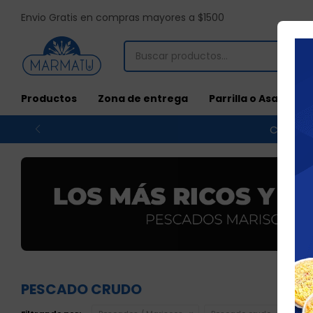
Envio Gratis en compras mayores a $1500
Productos
Zona de entrega
Parrilla o Asado
Compras
PESCADO CRUDO