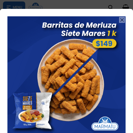
0

Compras menores a $ 1500 costo de envío $60 *Puede Variar

según su zona
PESCADO CRUDO
Ver
5 artículos
Recomendados
Filtrando por:
Pescados / Mariscos
Pescado crudo
Quitar filtros