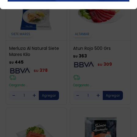
SIETE MARES
ALTAMAR
Merluza Al Natural Siete
Atun Rojo 500 Grs
Mares Kilo
363
$U
445
$U
309
$U
378
$U
Cargando ...
Cargando ...
-
+
-
+