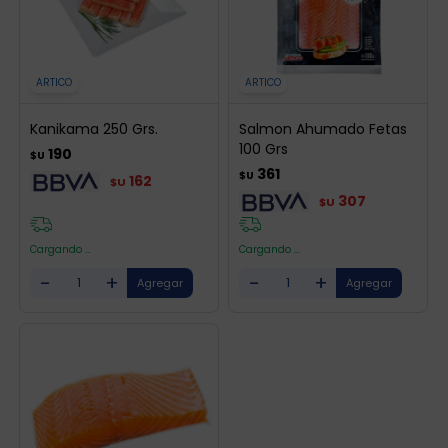
ARTICO
ARTICO
Kanikama 250 Grs.
Salmon Ahumado Fetas
100 Grs
190
$U
361
$U
162
$U
307
$U
Cargando ...
Cargando ...
-
+
-
+