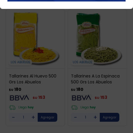
LOS ABUELOS
LOS ABUELOS
Tallarines Al Huevo 500
Tallarines A La Espinaca
Grs Los Abuelos
500 Grs Los Abuelos
180
180
$U
$U
153
153
$U
$U
Llega
hoy
Llega
hoy
-
+
-
+