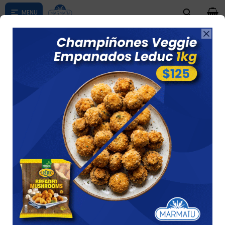
0

Compras menores a $ 1500 costo de envío $60 *Puede Variar

según su zona
TALLARINES MARCA LOS ABUELOS
Ver
2 artículos
Recomendados
Filtrando por:
Pasta
Tallarines
LOS ABUELOS
Quitar filtros