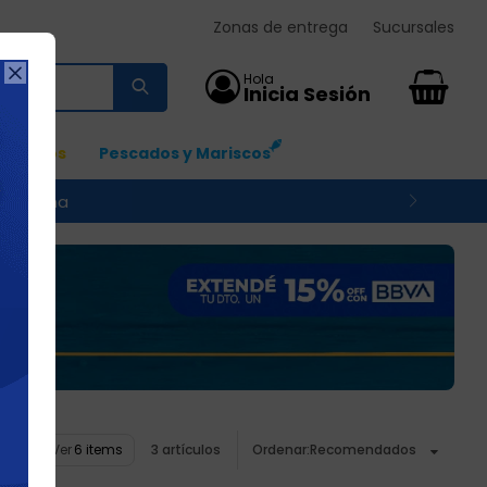
Zonas de entrega
Sucursales

0
Ingresos
Pescados y Mariscos
 su zona
Ver
3 artículos
Recomendados