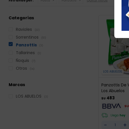
Quitar filtros
Filtrando por:
Pasta
Panzottis
Categorías
Ravioles
(22)
Sorrentinos
(10)
Panzottis
(3)
Tallarines
(2)
Ñoquis
(7)
Otros
(14)
LOS ABUELOS
Marcas
Panzottis De 
Los Abuelos
LOS ABUELOS
483
(3)
$U
$U
Llega
hoy
-
+