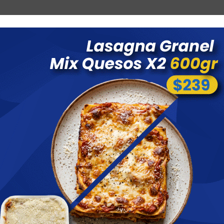
Combos
Blog
Ofertas
Promociones
Nuevos 
 menores a $ 1500 costo de envío $60 *Puede Variar según