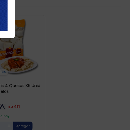
ELOS
tis 4 Quesos 36 Unid
uelos
411
$U
ga
hoy
+