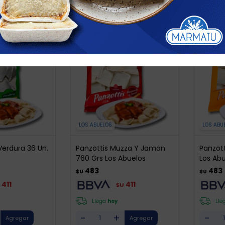
LOS ABUELOS
LOS ABU
Verdura 36 Un.
Panzottis Muzza Y Jamon
Panzot
760 Grs Los Abuelos
Los Ab
483
483
$U
$U
411
411
$U
Llega
hoy
Lle
-
+
-