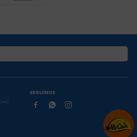
SUSCRIBIRME
SEGUINOS
prar)


