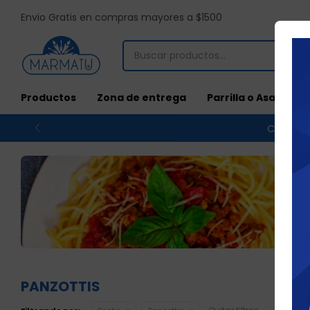
Envio Gratis en compras mayores a $1500
Productos
Zona de entrega
Parrilla o Asado
Compras
PANZOTTIS