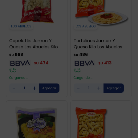
LOS ABUELOS
LOS ABUELOS
Capelettis Jamon Y
Tortelines Jamon Y
Queso Los Abuelos Kilo
Queso Kilo Los Abuelos
558
486
$U
$U
474
413
$U
$U
Cargando ...
Cargando ...
-
+
-
+