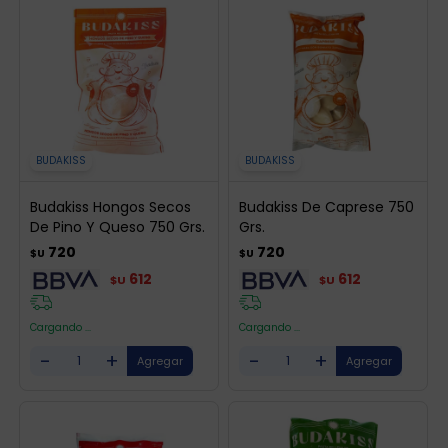
BUDAKISS
BUDAKISS
Budakiss Hongos Secos
Budakiss De Caprese 750
De Pino Y Queso 750 Grs.
Grs.
720
720
$U
$U
612
612
$U
$U
Cargando ...
Cargando ...
-
+
-
+