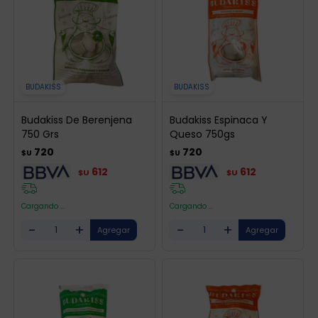
BUDAKISS
BUDAKISS
Budakiss De Berenjena
Budakiss Espinaca Y
750 Grs
Queso 750gs
720
720
$U
$U
612
612
$U
$U
Cargando ...
Cargando ...
-
+
-
+