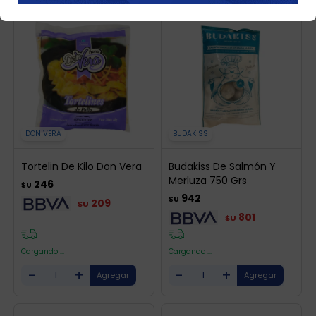
DON VERA
BUDAKISS
Tortelin De Kilo Don Vera
Budakiss De Salmón Y
Merluza 750 Grs
246
$U
942
$U
209
$U
801
$U
Cargando ...
Cargando ...
-
+
-
+