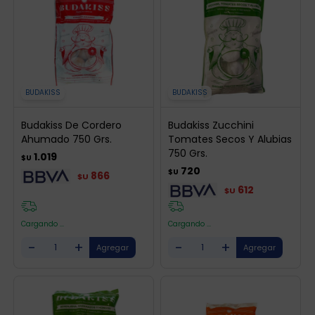
BUDAKISS
BUDAKISS
Budakiss De Cordero
Budakiss Zucchini
Ahumado 750 Grs.
Tomates Secos Y Alubias
750 Grs.
1.019
$U
720
$U
866
$U
612
$U
Cargando ...
Cargando ...
-
+
-
+