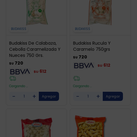
BUDAKISS
BUDAKISS
Budakiss De Calabaza,
Budakiss Rucula Y
Cebolla Caramelizada Y
Caramelo 750grs
Nueces 750 Grs.
720
$U
720
$U
612
$U
612
$U
Cargando ...
Cargando ...
-
+
-
+