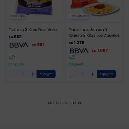
DON VERA
LOS ABUELOS
Tortelin 3 Kilos Don Vera
Tortelines Jamon Y
Queso 3 Kilos Los Abuelos
683
$U
1.279
$U
581
$U
1.087
$U
Cargando ...
Cargando ...
-
+
-
+
MOSTRANDO
14
DE
14