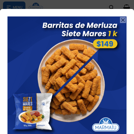
0

Compras menores a $ 1500 costo de envío $60 *Puede Variar

según su zona
OTROS
Ver
14 artículos
Recomendados
Quitar filtros
Filtrando por:
Pasta
Otros