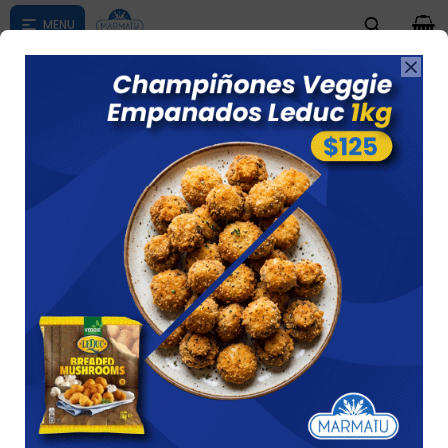
0

Compras menores a $ 1500 costo de envío $60 *Puede Variar

según su zona
OTROS
Ver
14 artículos
Recomendados
Quitar filtros
Filtrando por:
Pasta
Otros