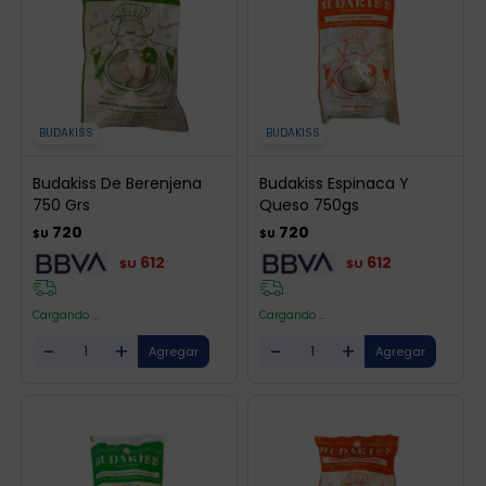
BUDAKISS
BUDAKISS
Budakiss De Berenjena
Budakiss Espinaca Y
750 Grs
Queso 750gs
720
720
$U
$U
612
612
$U
$U
Cargando ...
Cargando ...
-
+
-
+