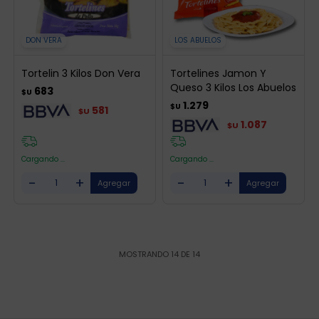
DON VERA
LOS ABUELOS
Tortelin 3 Kilos Don Vera
Tortelines Jamon Y
Queso 3 Kilos Los Abuelos
683
$U
1.279
$U
581
$U
1.087
$U
Cargando ...
Cargando ...
-
+
-
+
MOSTRANDO
14
DE
14