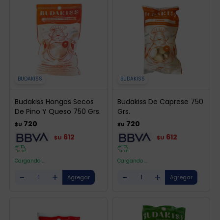
BUDAKISS
BUDAKISS
Budakiss Hongos Secos
Budakiss De Caprese 750
De Pino Y Queso 750 Grs.
Grs.
720
720
$U
$U
612
612
$U
$U
Cargando ...
Cargando ...
-
+
-
+