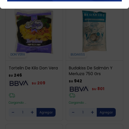
DON VERA
BUDAKISS
Tortelin De Kilo Don Vera
Budakiss De Salmón Y
Merluza 750 Grs
246
$U
942
$U
209
$U
801
$U
Cargando ...
Cargando ...
-
+
-
+