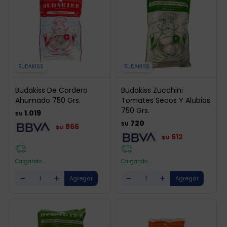
BUDAKISS
BUDAKISS
Budakiss De Cordero
Budakiss Zucchini
Ahumado 750 Grs.
Tomates Secos Y Alubias
750 Grs.
1.019
$U
720
$U
866
$U
612
$U
Cargando ...
Cargando ...
-
+
-
+