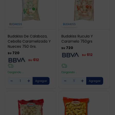
BUDAKISS
BUDAKISS
Budakiss De Calabaza,
Budakiss Rucula Y
Cebolla Caramelizada Y
Caramelo 750grs
Nueces 750 Grs.
720
$U
720
$U
612
$U
612
$U
Cargando ...
Cargando ...
-
+
-
+