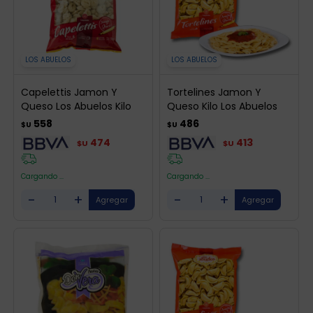
LOS ABUELOS
LOS ABUELOS
Capelettis Jamon Y
Tortelines Jamon Y
Queso Los Abuelos Kilo
Queso Kilo Los Abuelos
558
486
$U
$U
474
413
$U
$U
Cargando ...
Cargando ...
-
+
-
+