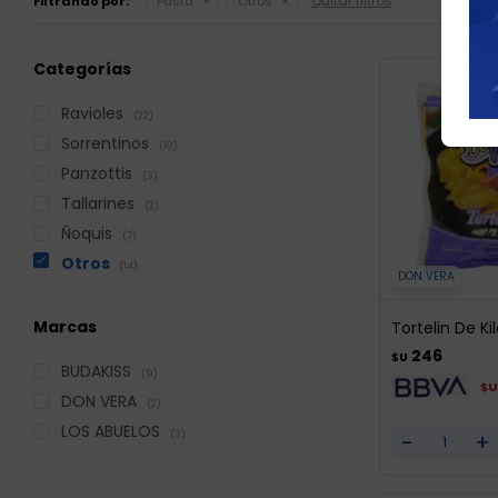
Quitar filtros
Filtrando por:
Pasta
Otros
Categorías
Ravioles
(22)
Sorrentinos
(10)
Panzottis
(3)
Tallarines
(2)
Ñoquis
(7)
Otros
(14)
DON VERA
Marcas
Tortelin De Ki
246
$U
BUDAKISS
(9)
$U
DON VERA
(2)
LOS ABUELOS
-
+
(3)