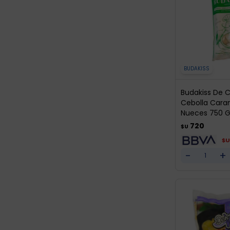
BUDAKISS
Budakiss De C
Cebolla Cara
Nueces 750 G
720
$U
$U
-
+