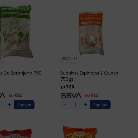
S
BUDAKISS
ss De Berenjena 750
Budakiss Espinaca Y Queso
750gs
720
$U
612
612
$U
$U
+
-
+