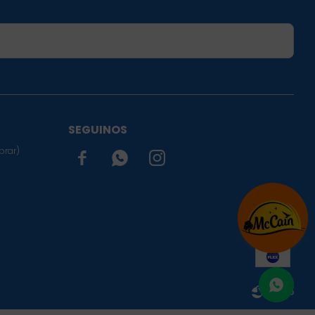
SUSCRIBIRME
SEGUINOS
prar)


