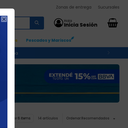
Zonas de entrega
Sucursales

0
Ingresos
Pescados y Mariscos
 su zona
Ver
14 artículos
Recomendados