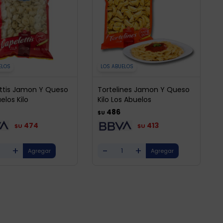
ELOS
LOS ABUELOS
ttis Jamon Y Queso
Tortelines Jamon Y Queso
elos Kilo
Kilo Los Abuelos
486
$U
474
413
$U
$U
+
-
+