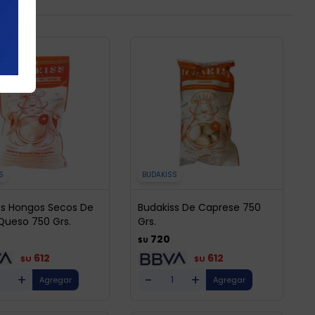
S
BUDAKISS
ss Hongos Secos De
Budakiss De Caprese 750
 Queso 750 Grs.
Grs.
720
$U
612
612
$U
$U
+
-
+