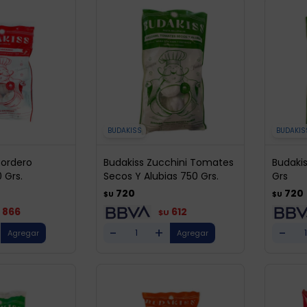
BUDAKISS
BUDAKIS
Cordero
Budakiss Zucchini Tomates
Budaki
 Grs.
Secos Y Alubias 750 Grs.
Grs
720
720
$U
$U
866
612
$U
-
+
-