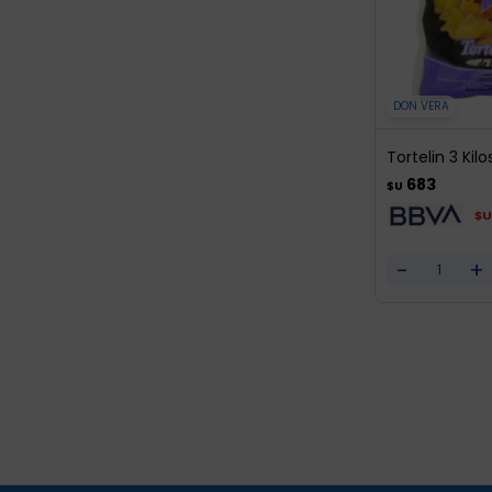
DON VERA
Tortelin 3 Kil
683
$U
$U
-
+