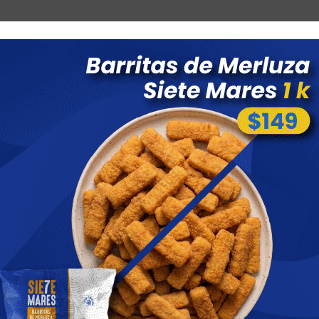
Combos
Blog
Ofertas
Promociones
Nuevos 
 menores a $ 1500 costo de envío $60 *Puede Variar según