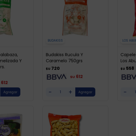
BUDAKISS
LOS ABU
alabaza,
Budakiss Rucula Y
Capele
melizada Y
Caramelo 750grs
Los Abu
rs.
720
558
$U
$U
612
$U
612
-
+
-