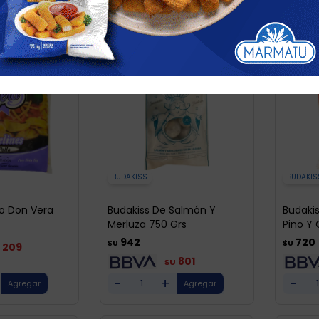
BUDAKISS
BUDAKIS
lo Don Vera
Budakiss De Salmón Y
Budaki
Merluza 750 Grs
Pino Y
942
720
$U
$U
209
801
$U
-
+
-