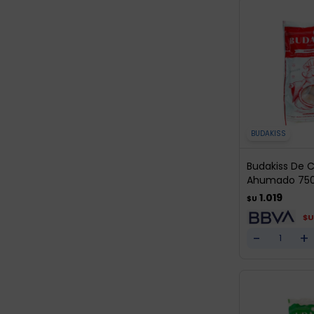
BUDAKISS
Budakiss De 
Ahumado 750
1.019
$U
$U
-
+