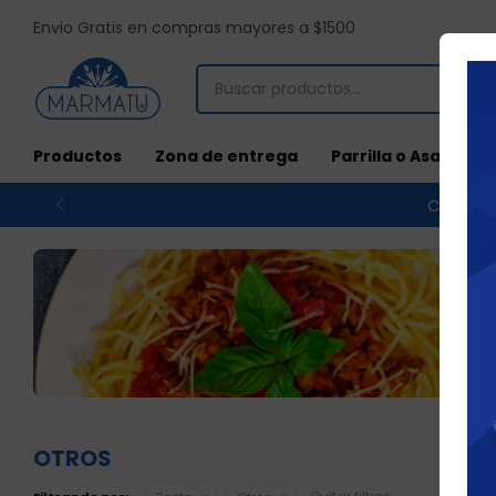
Envio Gratis en compras mayores a $1500
Productos
Zona de entrega
Parrilla o Asado
Compras
OTROS