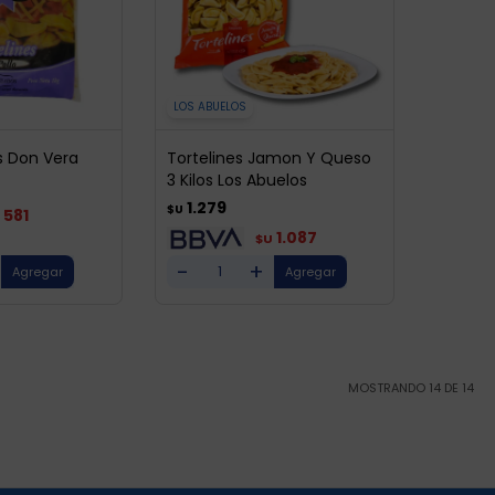
LOS ABUELOS
os Don Vera
Tortelines Jamon Y Queso
3 Kilos Los Abuelos
1.279
$U
581
1.087
$U
-
+
MOSTRANDO
14
DE
14