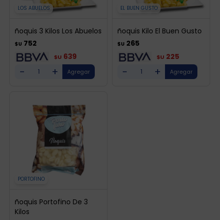
LOS ABUELOS
EL BUEN GUSTO
ñoquis 3 Kilos Los Abuelos
ñoquis Kilo El Buen Gusto
752
265
$U
$U
639
225
$U
$U
-
+
-
+
PORTOFINO
ñoquis Portofino De 3
Kilos