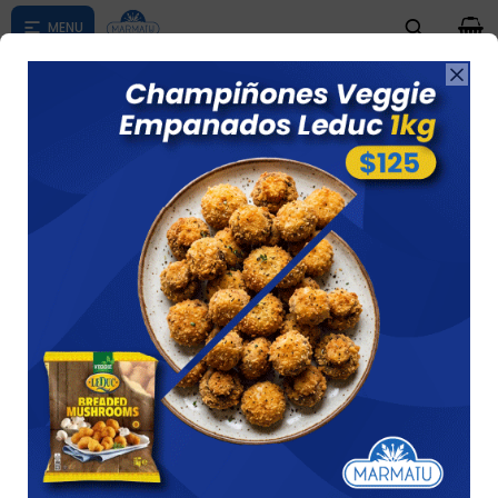
0

Compras menores a $ 1500 costo de envío $60 *Puede Variar

según su zona
ÑOQUIS
Ver
7 artículos
Recomendados
Quitar filtros
Filtrando por:
Pasta
Ñoquis