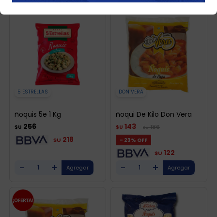
5 ESTRELLAS
DON VERA
ñoquis 5e 1 Kg
ñoqui De Kilo Don Vera
256
143
186
$U
$U
$U
218
23
$U
122
$U
-
+
-
+