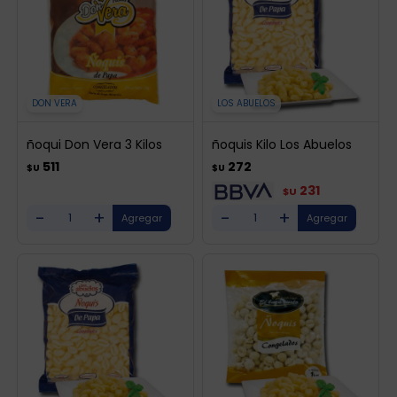
DON VERA
LOS ABUELOS
ñoqui Don Vera 3 Kilos
ñoquis Kilo Los Abuelos
511
272
$U
$U
231
$U
-
+
-
+