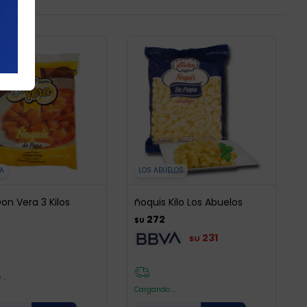
RA
LOS ABUELOS
on Vera 3 Kilos
ñoquis Kilo Los Abuelos
272
$U
231
$U
...
Cargando ...