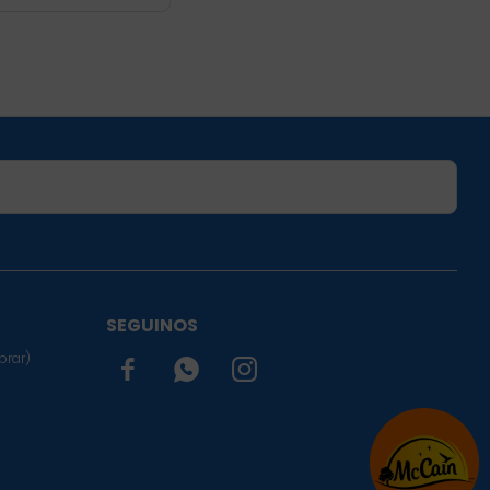
SUSCRIBIRME
SEGUINOS
prar)


