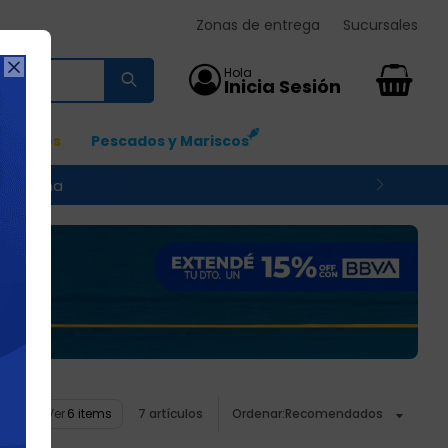
Zonas de entrega
Sucursales

0
Ingresos
Pescados y Mariscos
 su zona
Ver
7 artículos
Recomendados