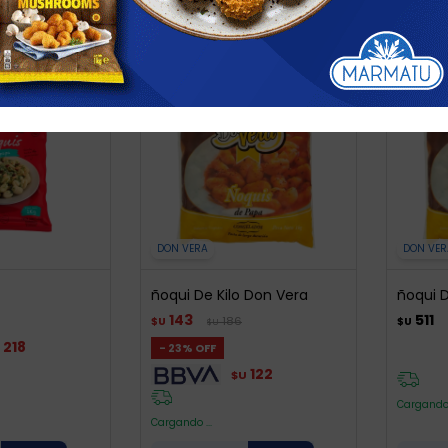
DON VERA
DON VE
ñoqui De Kilo Don Vera
ñoqui D
143
511
186
$U
$U
$U
218
23
122
$U
Cargando 
Cargando ...