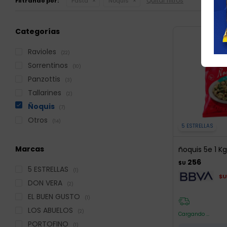
Quitar filtros
Filtrando por:
Pasta
Ñoquis
Categorías
Ravioles
(22)
Sorrentinos
(10)
Panzottis
(3)
Tallarines
(2)
Ñoquis
(7)
Otros
(14)
5 ESTRELLAS
Marcas
ñoquis 5e 1 Kg
256
$U
5 ESTRELLAS
(1)
$U
DON VERA
(2)
EL BUEN GUSTO
(1)
LOS ABUELOS
(2)
Cargando ...
PORTOFINO
(1)