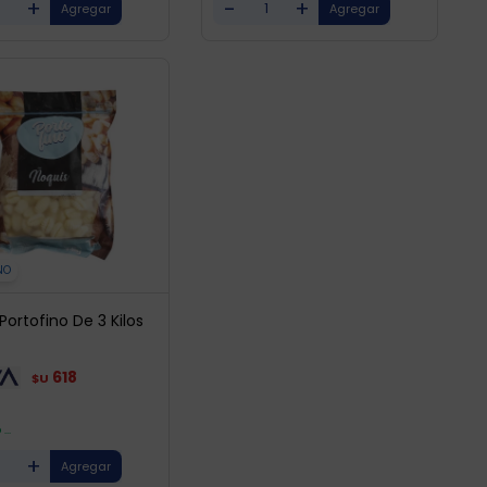
+
-
+
NO
Portofino De 3 Kilos
618
$U
...
+