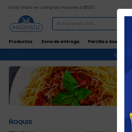
Envio Gratis en compras mayores a $1500
Productos
Zona de entrega
Parrilla o Asado
Compras
ÑOQUIS