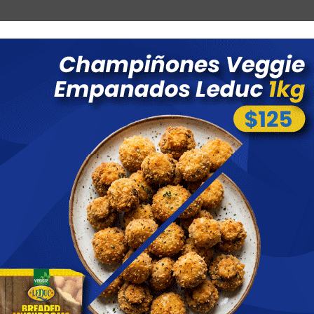
Combos
Blog
Ofertas
Promociones
Nuevos 
 menores a $ 1500 costo de envío $60 *Puede Variar según