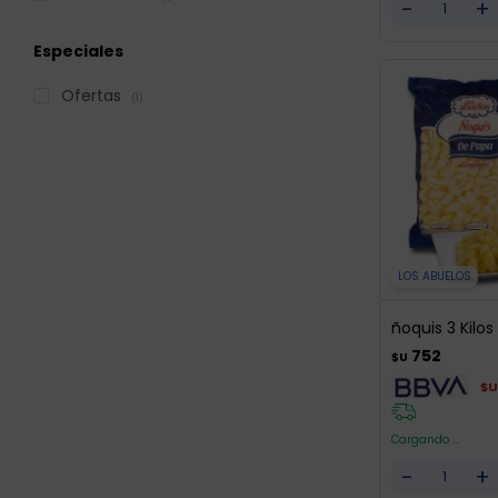
-
+
Especiales
Ofertas
(1)
LOS ABUELOS
ñoquis 3 Kilos
752
$U
$U
Cargando ...
-
+