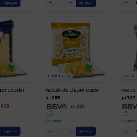
-
+
-
EL BUEN GUSTO
PORTOFI
 Los Abuelos
ñoquis Kilo El Buen Gusto
ñoquis 
265
727
$U
$U
639
225
$U
Cargando ...
Cargando 
-
+
-