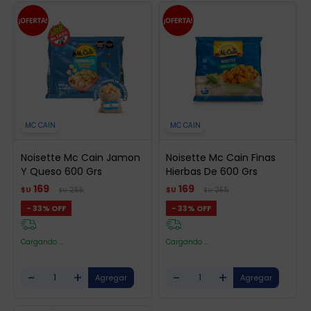
MC CAIN
MC CAIN
Noisette Mc Cain Jamon
Noisette Mc Cain Finas
Y Queso 600 Grs
Hierbas De 600 Grs
169
169
255
255
$U
$U
$U
$U
33
33
Cargando ...
Cargando ...
-
+
-
+