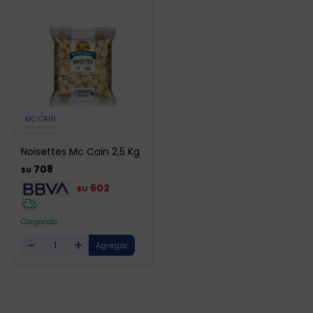
MC CAIN
Noisettes Mc Cain 2,5 Kg
708
$U
602
$U
Cargando ...
-
+