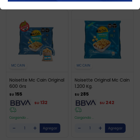
MC CAIN
MC CAIN
Noisette Mc Cain Original
Noisette Original Mc Cain
600 Grs
1.200 Kg.
155
285
$U
$U
132
242
$U
$U
Cargando ...
Cargando ...
-
+
-
+