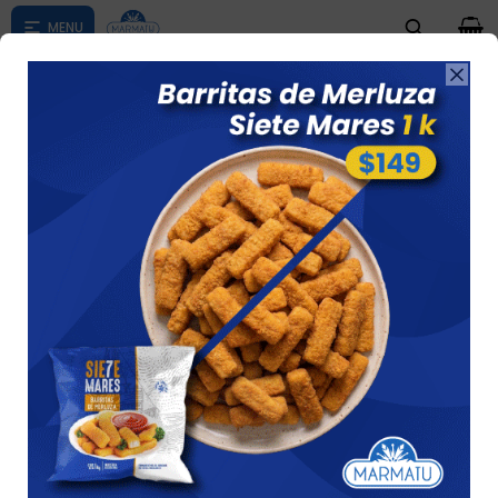
0

Compras menores a $ 1500 costo de envío $60 *Puede Variar

según su zona
NOISETTES MARCA MC CAIN
Ver
5 artículos
Recomendados
Filtrando por:
Papas
Noisettes
MC CAIN
Quitar filtros