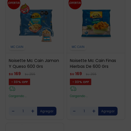
MC CAIN
MC CAIN
Noisette Mc Cain Jamon
Noisette Mc Cain Finas
Y Queso 600 Grs
Hierbas De 600 Grs
169
169
255
255
$U
$U
$U
$U
33
33
Cargando ...
Cargando ...
-
+
-
+