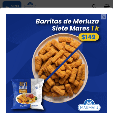
0

Compras menores a $ 1500 costo de envío $60 *Puede Variar

según su zona
NOISETTES
Ver
5 artículos
Recomendados
Quitar filtros
Filtrando por:
Papas
Noisettes