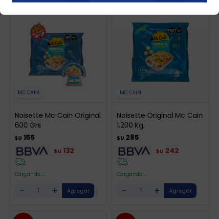
MC CAIN
MC CAIN
Noisette Mc Cain Original
Noisette Original Mc Cain
600 Grs
1.200 Kg.
155
285
$U
$U
132
242
$U
$U
Cargando ...
Cargando ...
-
+
-
+