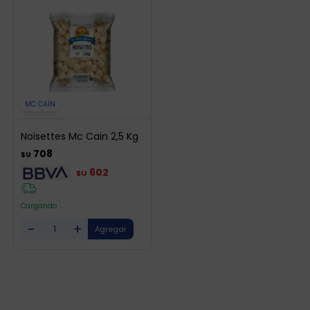
MC CAIN
Noisettes Mc Cain 2,5 Kg
708
$U
602
$U
Cargando ...
-
+