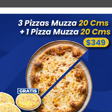
Combos
Blog
Ofertas
Promociones
Nuevos 
 menores a $ 1500 costo de envío $60 *Puede Variar según