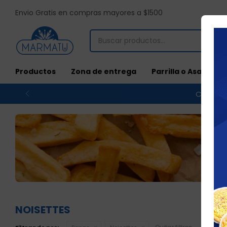
Envio Gratis en compras mayores a $1500
Productos
Zona de entrega
Parrilla o Asado
Compras
NOISETTES