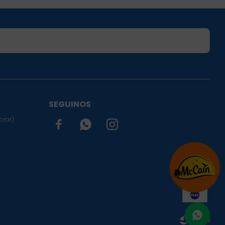
SUSCRIBIRME
SEGUINOS
prar)


