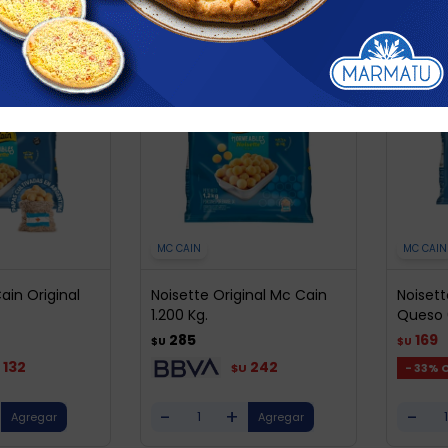
MC CAIN
MC CAIN
ain Original
Noisette Original Mc Cain
Noiset
1.200 Kg.
Queso 
285
169
$U
$U
132
242
33
$U
-
+
-