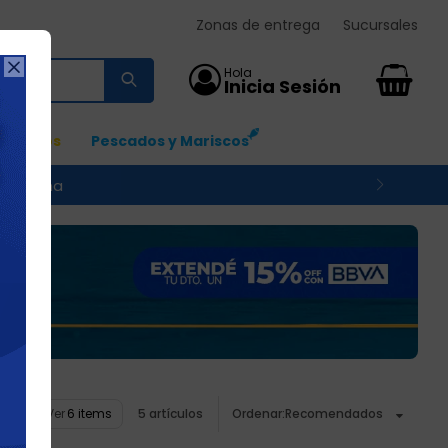
Zonas de entrega
Sucursales

0
Ingresos
Pescados y Mariscos
 su zona
Ver
5 artículos
Recomendados