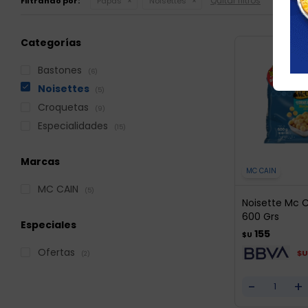
Quitar filtros
Filtrando por:
Papas
Noisettes
Categorías
Bastones
(6)
Noisettes
(5)
Croquetas
(9)
Especialidades
(15)
Marcas
MC CAIN
MC CAIN
(5)
Noisette Mc C
600 Grs
Especiales
155
$U
Ofertas
$U
(2)
-
+