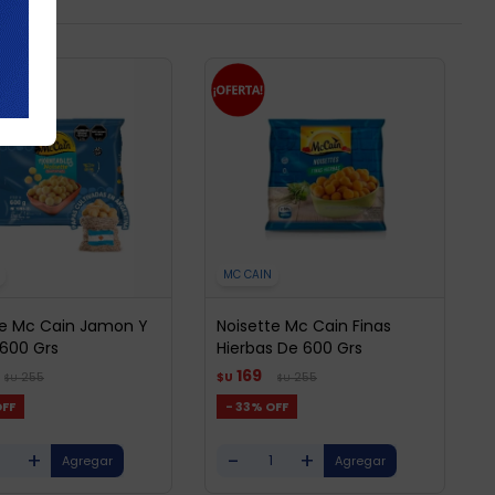
MC CAIN
te Mc Cain Jamon Y
Noisette Mc Cain Finas
600 Grs
Hierbas De 600 Grs
169
255
255
$U
$U
$U
33
+
-
+