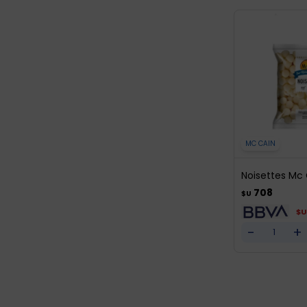
MC CAIN
Noisettes Mc 
708
$U
$U
-
+