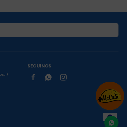
SUSCRIBIRME
SEGUINOS
prar)


