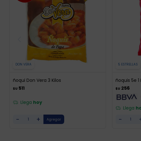
DON VERA
5 ESTRELLAS
ñoqui Don Vera 3 Kilos
ñoquis 5e 1
511
256
$U
$U
Llega
hoy
Llega
h
-
+
-