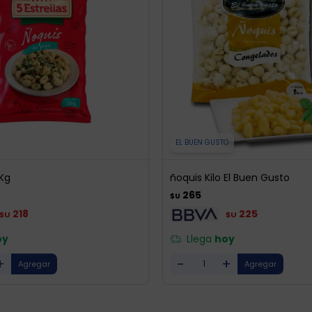
EL BUEN GUSTO
 Kg
ñoquis Kilo El Buen Gusto
265
$U
218
225
$U
$U
oy
Llega
hoy
+
-
+