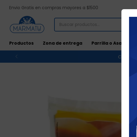
Envio Gratis en compras mayores a $1500
Productos
Zona de entrega
Parrilla o Asado
Compras