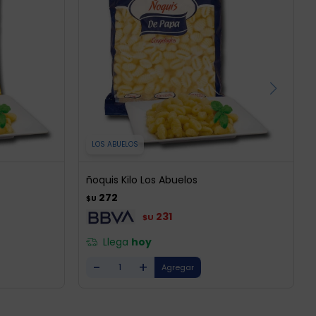
LOS ABUELOS
ñoquis Kilo Los Abuelos
272
$U
231
$U
Llega
hoy
-
+