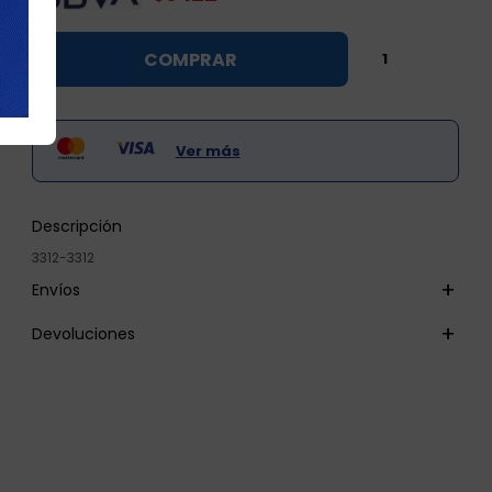

COMPRAR

Ver más
Descripción
3312-3312
Envíos
Devoluciones