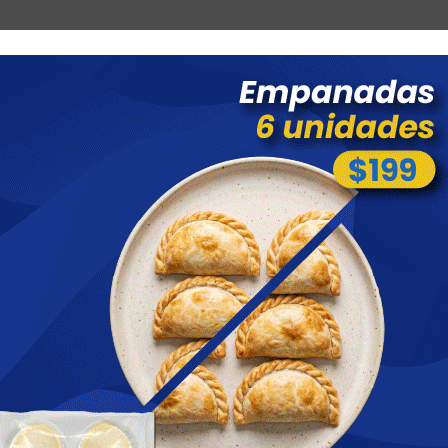
Combos
Blog
Ofertas
Promociones
Nuevos 
 menores a $ 1500 costo de envío $60 *Puede Variar según