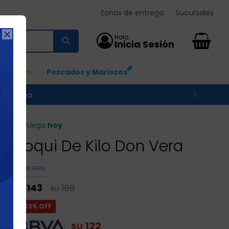
Zonas de entrega
Sucursales

0
Ingresos
Pescados y Mariscos
 su zona
Llega
hoy
ñoqui De Kilo Don Vera
DON VERA
143
186
$U
$U
23
122
$U