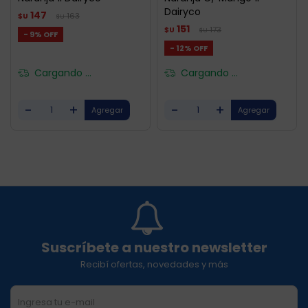
Dairyco
147
163
$U
$U
151
173
$U
$U
9
12
Cargando ...
Cargando ...
-
+
-
+
Suscríbete a nuestro newsletter
Recibí ofertas, novedades y más
SUSCRIBIRME