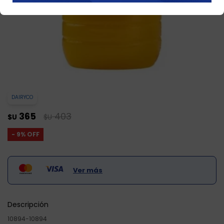
DAIRYCO
365
403
$U
$U
9
Ver más
Descripción
10894-10894