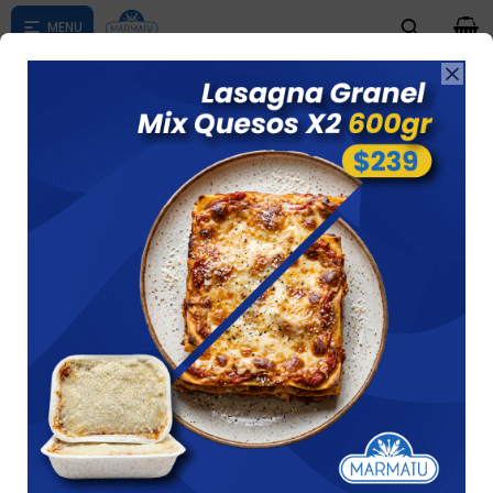
0

Compras menores a $ 1500 costo de envío $60 *Puede Variar

según su zona
Naranja Light 3l Dairyco