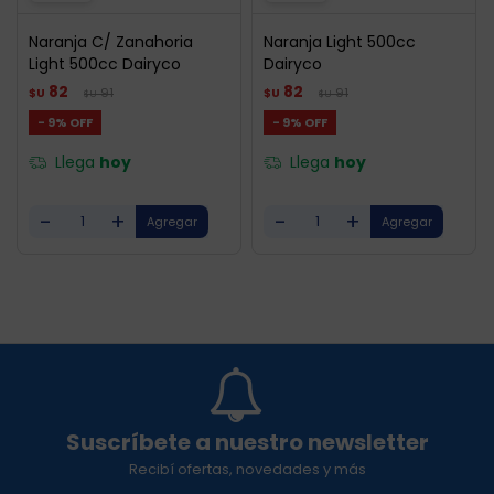
Naranja C/ Zanahoria
Naranja Light 500cc
Light 500cc Dairyco
Dairyco
82
82
91
91
$U
$U
$U
$U
9
9
Llega
hoy
Llega
hoy
-
+
-
+
Suscríbete a nuestro newsletter
Recibí ofertas, novedades y más