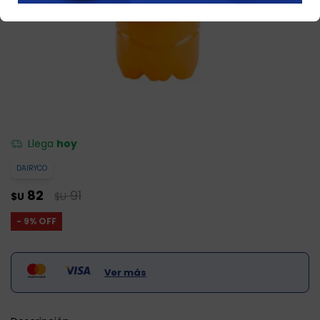
Llega
hoy
DAIRYCO
82
91
$U
$U
9
Ver más