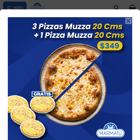
0

Compras menores a $ 1500 costo de envío $60 *Puede Variar

según su zona
Naranja C/ Zanahoria 500cc Dairyco