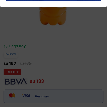
Llega
hoy
DAIRYCO
157
173
$U
$U
9
133
$U
Ver más