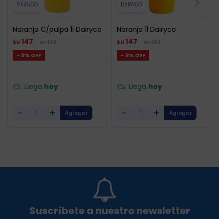
DAIRYCO
DAIRYCO
Naranja C/pulpa 1l Dairyco
Naranja 1l Dairyco
147
147
163
163
$U
$U
$U
$U
9
9
Llega
hoy
Llega
hoy
-
+
-
+
Suscríbete a nuestro newsletter