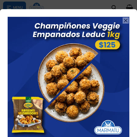
0

Compras menores a $ 1500 costo de envío $60 *Puede Variar

según su zona
Naranja C/ Zanahoria 1l Dairyco