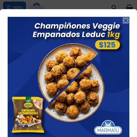
0

Compras menores a $ 1500 costo de envío $60 *Puede Variar

según su zona
Milanesa Merluza Finas Hierbas Solimeno