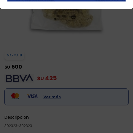
MARMATU
500
$U
425
$U
Ver más
Descripción
302323-302323