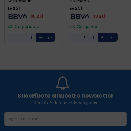
Solimeno 1k
Solimeno
251
251
$U
$U
213
213
$U
$U
Cargando ...
Cargando ...
-
+
-
+
Suscríbete a nuestro newsletter
Recibí ofertas, novedades y más
SUSCRIBIRME