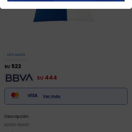
SIETE MARES
522
$U
444
$U
Ver más
Descripción
620311-620311