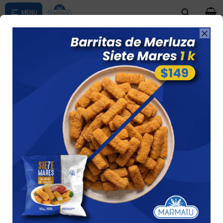
0

Compras menores a $ 1500 costo de envío $60 *Puede Variar

según su zona
Milanesa De Merluza Siete Mares Kilo