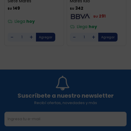
Siete Mares
Mares Kilo
149
342
$U
$U
291
$U
Llega
hoy
Llega
hoy
-
+
-
+
Suscríbete a nuestro newsletter
Recibí ofertas, novedades y más
SUSCRIBIRME