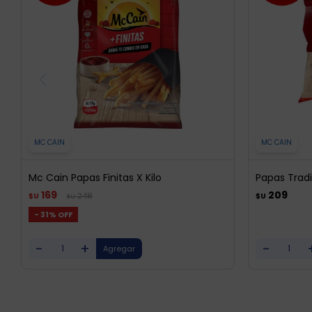
MC CAIN
MC CAIN
Mc Cain Papas Finitas X Kilo
Papas Tradi
169
209
248
$U
$U
$U
31
-
+
-