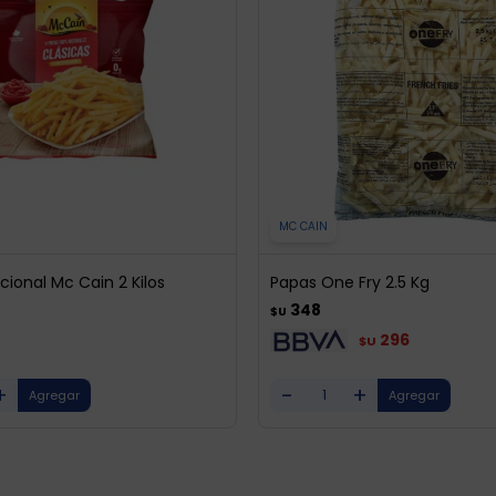
MC CAIN
cional Mc Cain 2 Kilos
Papas One Fry 2.5 Kg
348
$U
296
$U
+
-
+