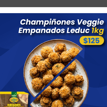
Combos
Blog
Ofertas
Promociones
Nuevos 
 menores a $ 1500 costo de envío $60 *Puede Variar según