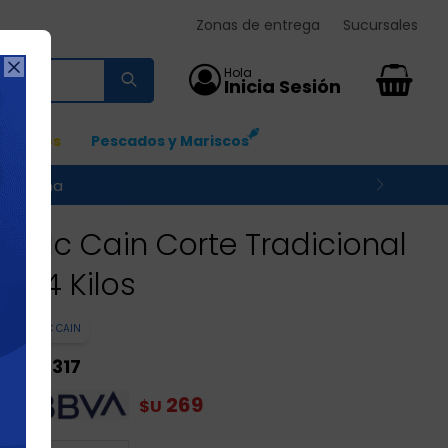
Zonas de entrega
Sucursales

0
Ingresos
Pescados y Mariscos
 su zona
Mc Cain Corte Tradicional
1.4 Kilos
MC CAIN
317
$U
269
$U