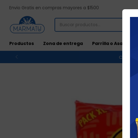
Envio Gratis en compras mayores a $1500
Productos
Zona de entrega
Parrilla o Asado
Compras