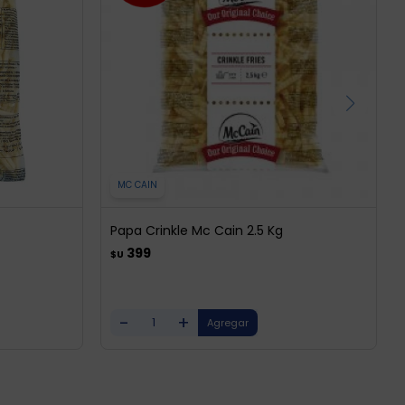
MC CAIN
Papa Crinkle Mc Cain 2.5 Kg
399
$U
-
+