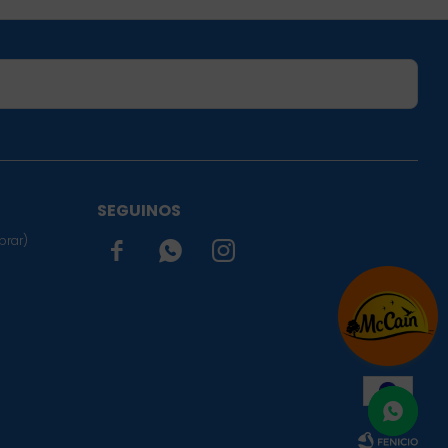
SUSCRIBIRME
SEGUINOS
prar)


