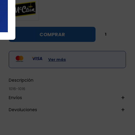

COMPRAR

Ver más
Descripción
1016-1016
Envíos
Devoluciones