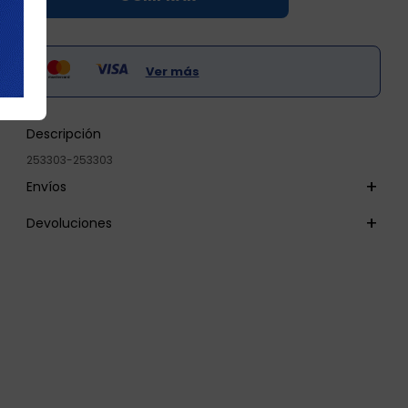

Ver más
Descripción
253303-253303
Envíos
Devoluciones