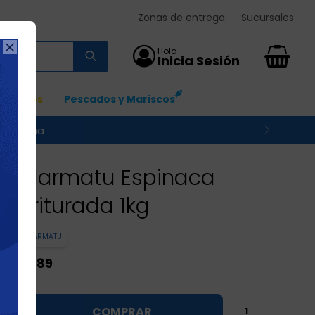
Zonas de entrega
Sucursales

0
Ingresos
Pescados y Mariscos
 su zona
Marmatu Espinaca
Triturada 1kg
MARMATU
89
$U

COMPRAR