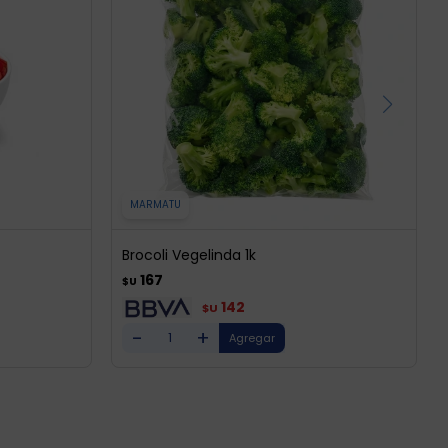
MARMATU
Brocoli Vegelinda 1k
167
$U
142
$U
-
+