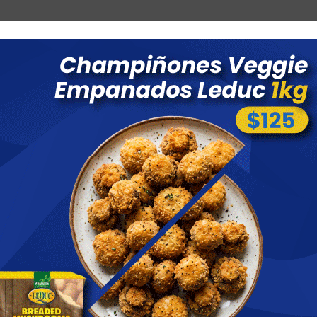
Combos
Blog
Ofertas
Promociones
Nuevos 
 menores a $ 1500 costo de envío $60 *Puede Variar según