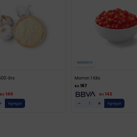
MARMATU
500 Grs
Morron 1 Kilo
167
$U
140
142
$U
$U
+
-
+