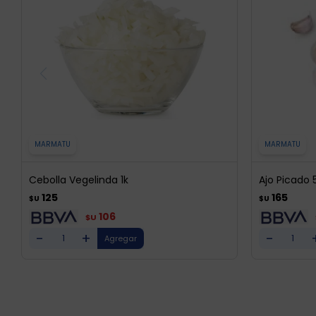
MARMATU
MARMATU
Cebolla Vegelinda 1k
Ajo Picado 
125
165
$U
$U
106
$U
-
+
-