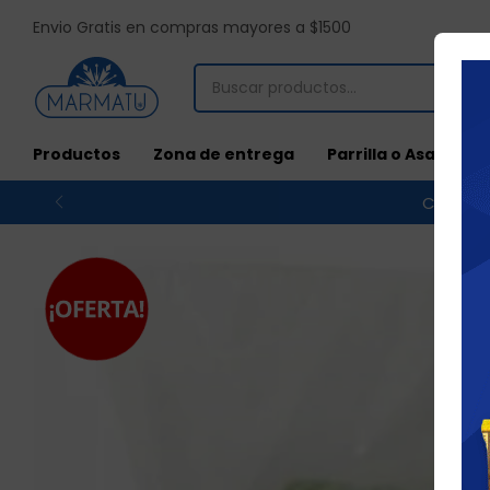
Envio Gratis en compras mayores a $1500
Productos
Zona de entrega
Parrilla o Asado
Compras