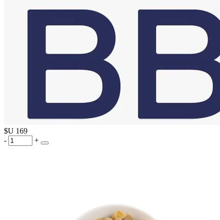
$U
169
-
+