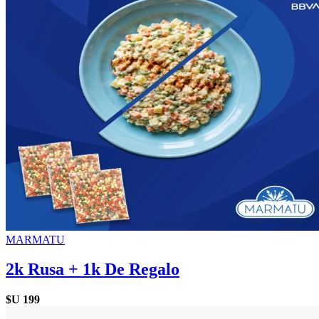
MARMATU
2k Rusa + 1k De Regalo
$U
199