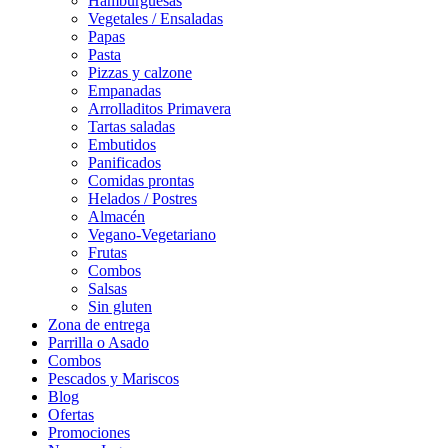
Hamburguesas
Vegetales / Ensaladas
Papas
Pasta
Pizzas y calzone
Empanadas
Arrolladitos Primavera
Tartas saladas
Embutidos
Panificados
Comidas prontas
Helados / Postres
Almacén
Vegano-Vegetariano
Frutas
Combos
Salsas
Sin gluten
Zona de entrega
Parrilla o Asado
Combos
Pescados y Mariscos
Blog
Ofertas
Promociones