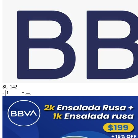
$U
142
-
+