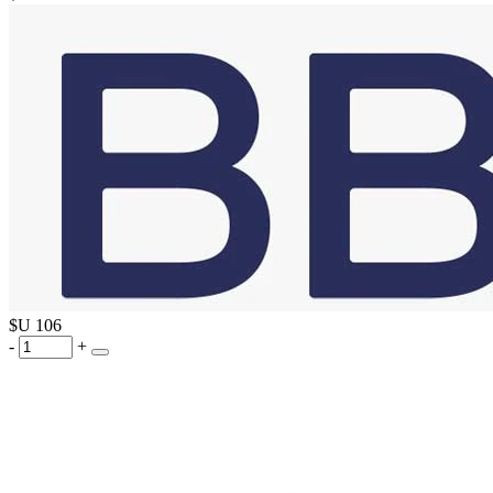
$U
106
-
+