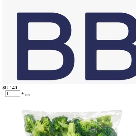
$U
140
-
+