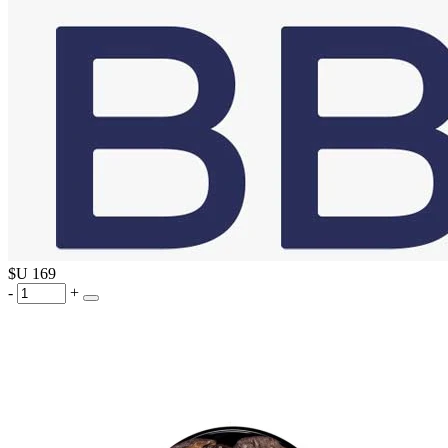
$U
169
-
+