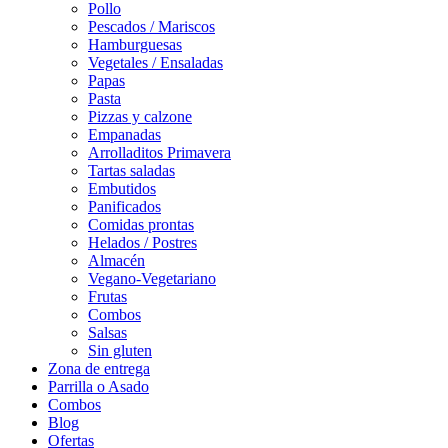
Pollo
Pescados / Mariscos
Hamburguesas
Vegetales / Ensaladas
Papas
Pasta
Pizzas y calzone
Empanadas
Arrolladitos Primavera
Tartas saladas
Embutidos
Panificados
Comidas prontas
Helados / Postres
Almacén
Vegano-Vegetariano
Frutas
Combos
Salsas
Sin gluten
Zona de entrega
Parrilla o Asado
Combos
Blog
Ofertas