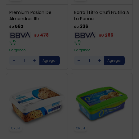
Premium Pasion De
Barra 1 Litro Crufi Frutilla A
Almendras 1ltr
La Panna
562
336
$U
$U
478
286
$U
$U
Cargando ...
Cargando ...
-
+
-
+
CRUFI
CRUFI