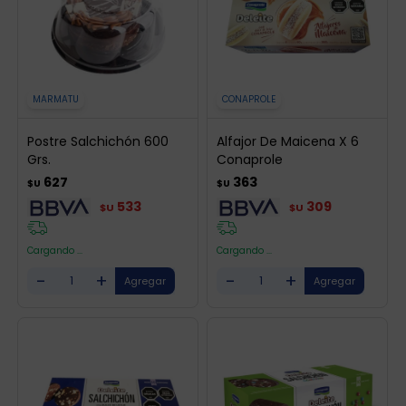
MARMATU
CONAPROLE
Postre Salchichón 600
Alfajor De Maicena X 6
Grs.
Conaprole
627
363
$U
$U
533
309
$U
$U
Cargando ...
Cargando ...
-
+
-
+