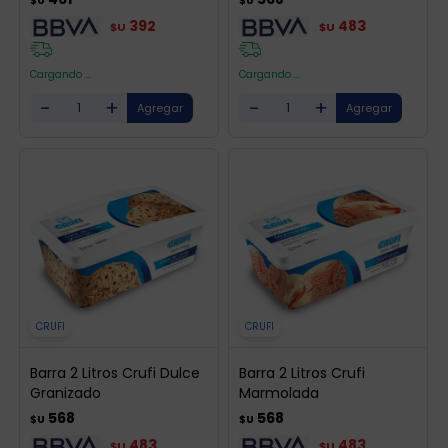
$U
$U
392
483
$U
$U
Cargando ...
Cargando ...
-
+
-
+
CRUFI
CRUFI
Barra 2 Litros Crufi Dulce
Barra 2 Litros Crufi
Granizado
Marmolada
568
568
$U
$U
483
483
$U
$U