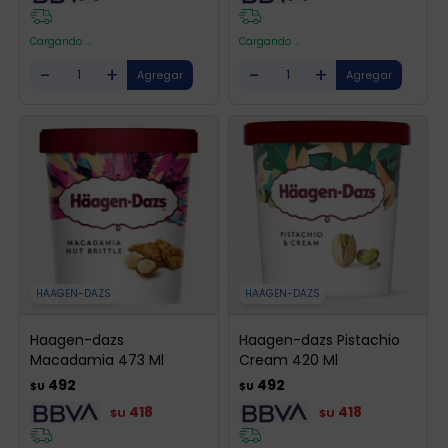
Cargando ...
Cargando ...
-
+
-
+
HAAGEN-DAZS
HAAGEN-DAZS
Haagen-dazs
Haagen-dazs Pistachio
Macadamia 473 Ml
Cream 420 Ml
492
492
$U
$U
418
418
$U
$U