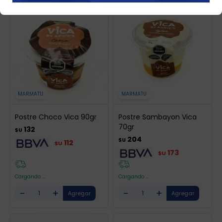
MARMATU
MARMATU
Postre Choco Vica 90gr
Postre Sambayon Vica
70gr
132
$U
204
$U
112
$U
173
$U
Cargando ...
Cargando ...
-
+
-
+