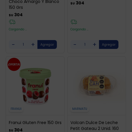
Choco Amargo Y Blanco
304
$U
150 Grs
304
$U
Cargando ...
Cargando ...
-
+
-
+
FRANUI
MARMATU
Franui Gluten Free 150 Grs
Volcan Dulce De Leche
Petit Gateau 2 Unid. 160
304
$U