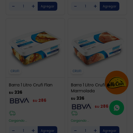
-
+
-
+
CRUFI
CRUFI
Barra 1 Litro Crufi Flan
Barra 1 Litro Crufi Crema
Marmolada
336
$U
336
$U
286
$U
286
$U
Cargando ...
Cargando ...
-
+
-
+