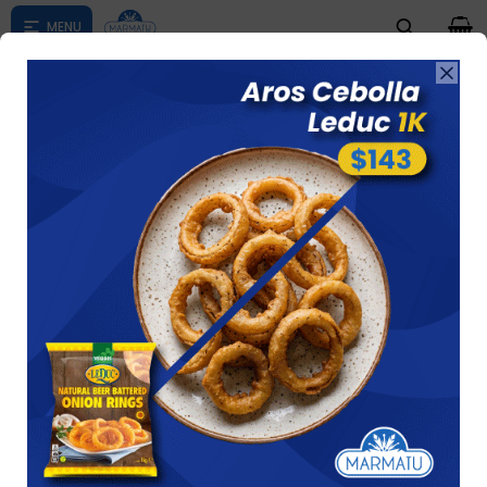
0

Compras menores a $ 1500 costo de envío $60 *Puede Variar

según su zona
HELADOS / POSTRES
Ver
68 artículos
Recomendados
Filtrando por:
Helados / Postres