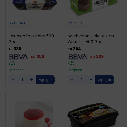
CONAPROLE
CONAPROLE
Salchichón Deleite 500
Salchichón Deleite Con
Grs.
Confites 500 Grs.
336
364
$U
$U
286
309
$U
$U
Cargando ...
Cargando ...
-
+
-
+