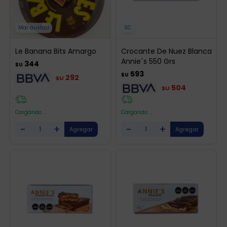
Mar austral
SC
Le Banana Bits Amargo
Crocante De Nuez Blanca
Annie´s 550 Grs
344
$U
593
$U
292
$U
504
$U
Cargando ...
Cargando ...
-
+
-
+