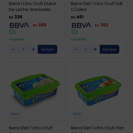
Barra 1 Litro Crufi Dulce
Barra Diet 1 Litro Crufi Ddl
De Leche Granizado
C/salsa
336
461
$U
$U
286
392
$U
$U
Cargando ...
Cargando ...
-
+
-
+
CRUFI
CRUFI
Barra Diet 1 Litro Crufi
Barra Diet 1 Litro Crufi Flan