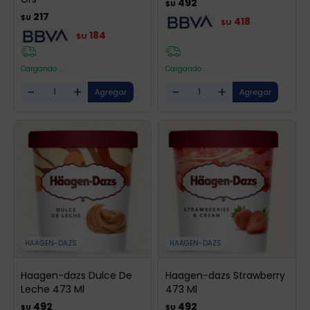
492
$U
217
$U
418
$U
184
$U
Cargando ...
Cargando ...
-
+
-
+
HAAGEN-DAZS
HAAGEN-DAZS
Haagen-dazs Dulce De
Haagen-dazs Strawberry
Leche 473 Ml
473 Ml
492
492
$U
$U