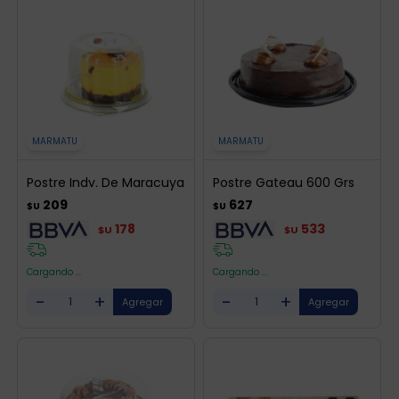
MARMATU
MARMATU
Postre Indv. De Maracuya
Postre Gateau 600 Grs
209
627
$U
$U
178
533
$U
$U
Cargando ...
Cargando ...
-
+
-
+