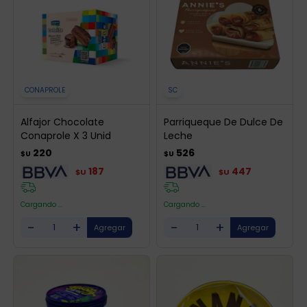
CONAPROLE
SC
Alfajor Chocolate
Parriqueque De Dulce De
Conaprole X 3 Unid
Leche
220
526
$U
$U
187
447
$U
$U
Cargando ...
Cargando ...
-
+
-
+