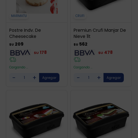
MARMATU
CRUFI
Postre Indv. De
Premiun Crufi Manjar De
Cheesecake
Nieve 1lt
209
562
$U
$U
178
478
$U
$U
Cargando ...
Cargando ...
-
+
-
+