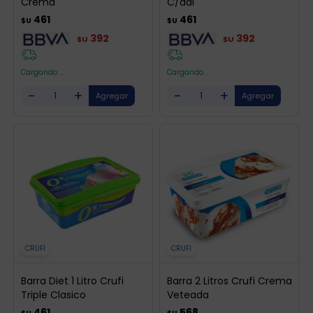
Crema
C/ddl
461
461
$U
$U
392
392
$U
$U
Cargando ...
Cargando ...
-
+
-
+
CRUFI
CRUFI
Barra Diet 1 Litro Crufi
Barra 2 Litros Crufi Crema
Triple Clasico
Veteada
461
568