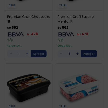
CRUFI
CRUFI
Premiun Crufi Cheescake
Premiun Crufi Suspiro
1lt
Menta 1lt
562
562
$U
$U
478
478
$U
$U
Cargando ...
Cargando ...
-
+
-
+
CRUFI
CRUFI