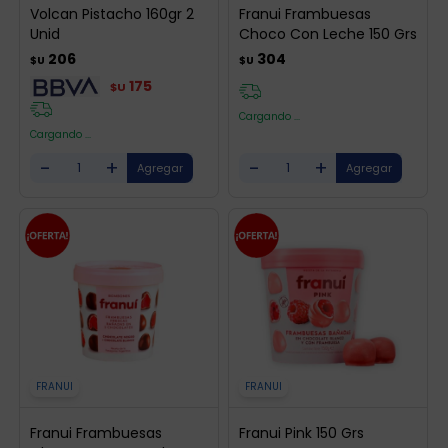
Volcan Pistacho 160gr 2
Franui Frambuesas
Unid
Choco Con Leche 150 Grs
206
304
$U
$U
175
$U
Cargando ...
Cargando ...
-
+
-
+
FRANUI
FRANUI
Franui Frambuesas
Franui Pink 150 Grs