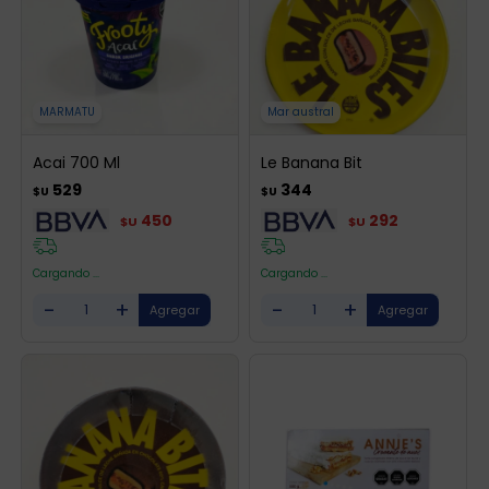
MARMATU
Mar austral
Acai 700 Ml
Le Banana Bit
529
344
$U
$U
450
292
$U
$U
Cargando ...
Cargando ...
-
+
-
+