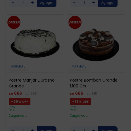
-
+
-
+
MARMATU
MARMATU
Postre Manjar Durazno
Postre Bombon Grande
Grande
1.100 Grs
666
666
955
815
$U
$U
$U
$U
30
18
Cargando ...
Cargando ...
-
+
-
+