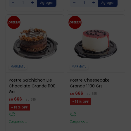
-
+
-
+
MARMATU
MARMATU
Postre Salchichon De
Postre Cheesecake
Chocolate Grande 1100
Grande 1.100 Grs
Grs.
666
815
$U
$U
666
815
$U
$U
18
18
Cargando ...
Cargando ...