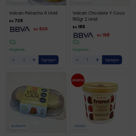
Volcan Pistacho 6 Unid
Volcan Chcolate Y Coco
160gr 2 Unid
729
$U
186
$U
620
$U
158
$U
Cargando ...
Cargando ...
-
+
-
+
MARMATU
FRANUI