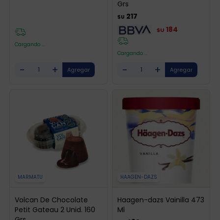
Grs
217
$U
184
$U
Cargando ...
Cargando ...
-
+
-
+
MARMATU
HAAGEN-DAZS
Volcan De Chocolate
Haagen-dazs Vainilla 473
Petit Gateau 2 Unid. 160
Ml
Grs