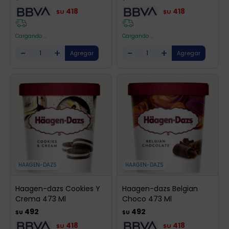
418
418
$U
$U
Cargando ...
Cargando ...
-
+
-
+
HAAGEN-DAZS
HAAGEN-DAZS
Haagen-dazs Cookies Y
Haagen-dazs Belgian
Crema 473 Ml
Choco 473 Ml
492
492
$U
$U
418
418
$U
$U