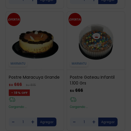
MARMATU
MARMATU
Postre Maracuya Grande
Postre Gateau Infantil
1.100 Grs
666
815
$U
$U
666
$U
18
Cargando ...
Cargando ...
-
+
-
+