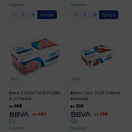
Cargando ...
Cargando ...
-
+
-
+
CRUFI
CRUFI
Barra 2 Litros Crufi Frutilla
Barra 1 Litro Crufi Crema
A La Panna
Veteada
568
336
$U
$U
483
286
$U
$U
Cargando ...
Cargando ...