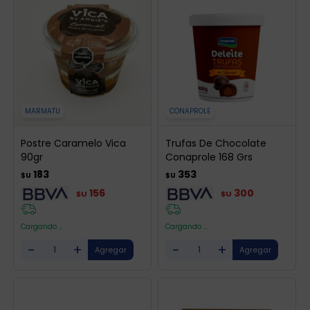
MARMATU
CONAPROLE
Postre Caramelo Vica
Trufas De Chocolate
90gr
Conaprole 168 Grs
183
353
$U
$U
156
300
$U
$U
Cargando ...
Cargando ...
-
+
-
+