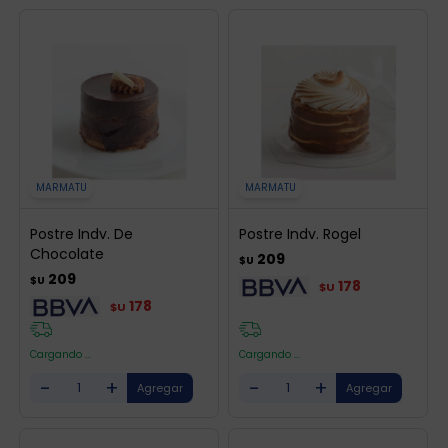
MARMATU
MARMATU
Postre Indv. De
Postre Indv. Rogel
Chocolate
209
$U
209
$U
178
$U
178
$U
Cargando ...
Cargando ...
-
+
-
+