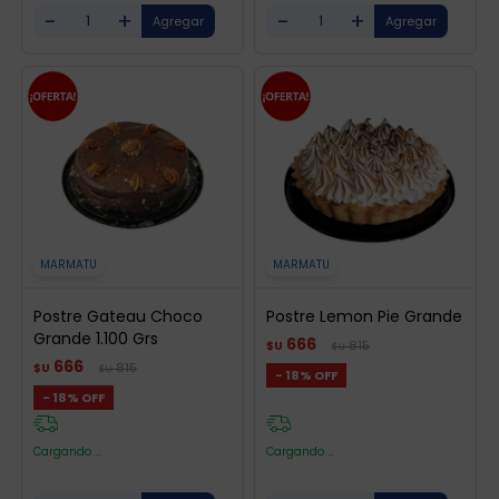
-
+
-
+
MARMATU
MARMATU
Postre Gateau Choco
Postre Lemon Pie Grande
Grande 1.100 Grs
666
815
$U
$U
666
815
$U
$U
18
18
Cargando ...
Cargando ...