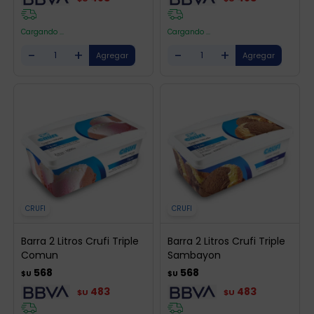
Cargando ...
Cargando ...
-
+
-
+
CRUFI
CRUFI
Barra 2 Litros Crufi Triple
Barra 2 Litros Crufi Triple
Comun
Sambayon
568
568
$U
$U
483
483
$U
$U