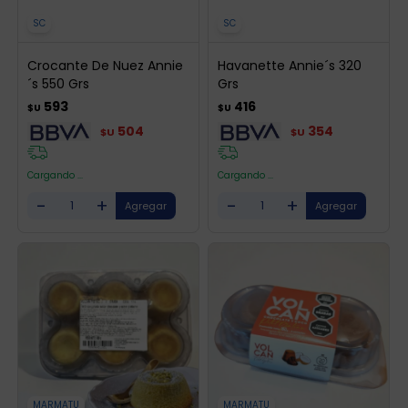
SC
SC
Crocante De Nuez Annie
Havanette Annie´s 320
´s 550 Grs
Grs
593
416
$U
$U
504
354
$U
$U
Cargando ...
Cargando ...
-
+
-
+
MARMATU
MARMATU