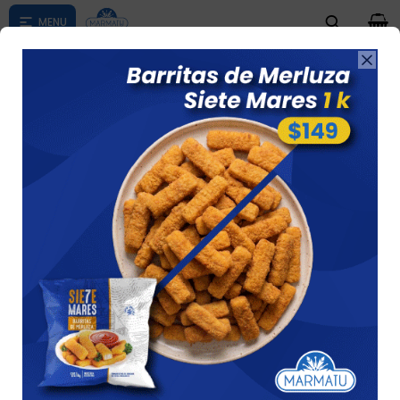
0

Compras menores a $ 1500 costo de envío $60 *Puede Variar

según su zona
Hamburguesa Dolfina Premium X 10
Unidades