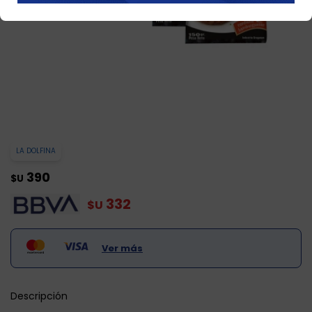
LA DOLFINA
390
$U
332
$U
Ver más
Descripción