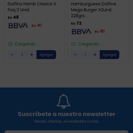
Dolfina Hamb Clasica X
Hamburguesa Dolfina
Paq 3 Unid.
Mega Burger X2und.
228grs.
48
$U
72
$U
41
$U
61
$U
Cargando ...
Cargando ...
-
+
-
+
Suscríbete a nuestro newsletter
Recibí ofertas, novedades y más