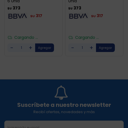
6 Unid
Unid
373
373
$U
$U
317
317
$U
$U
Cargando ...
Cargando ...
-
+
-
+
Suscríbete a nuestro newsletter
Recibí ofertas, novedades y más
SUSCRIBIRME