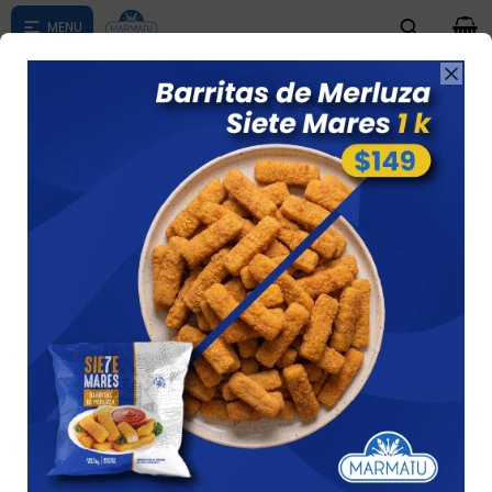
0

Compras menores a $ 1500 costo de envío $60 *Puede Variar

según su zona
Hamburguesa De Soja 6 Unid