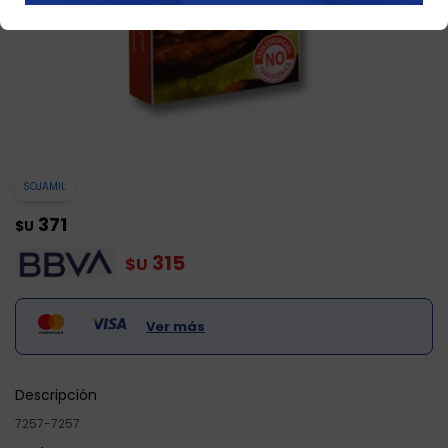
SOJAMIL
371
$U
315
$U
Ver más
Descripción
7257-7257