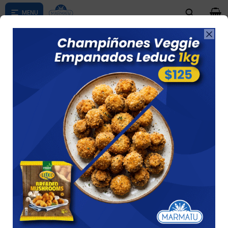
0

Compras menores a $ 1500 costo de envío $60 *Puede Variar

según su zona
Habas 500 Grs