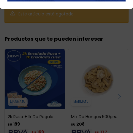
Este artículo está agotado.
Productos que te pueden interesar
MARMATU
MARMATU
2k Rusa + 1k De Regalo
Mix De Hongos 500grs.
199
208
$U
$U
169
177
$U
$U