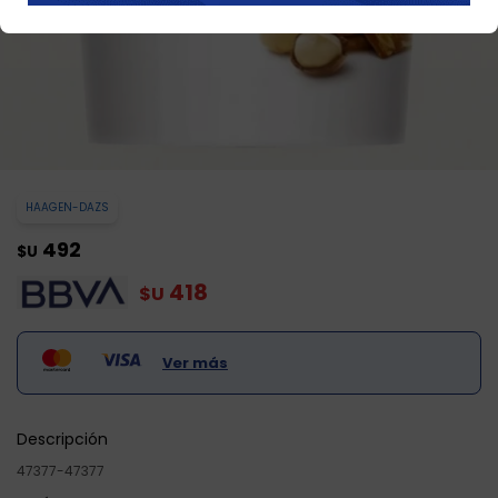
HAAGEN-DAZS
492
$U
418
$U
Ver más
Descripción
47377-47377