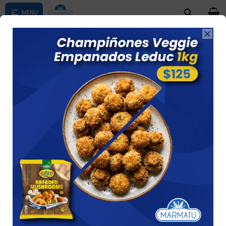
0

Compras menores a $ 1500 costo de envío $60 *Puede Variar

según su zona
Haagen-dazs Macadamia 473 Ml