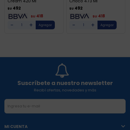
Cream 420 Ml
Choco 473 Ml
492
492
$U
$U
418
418
$U
$U
-
+
-
+
Suscríbete a nuestro newsletter
Recibí ofertas, novedades y más
SUSCRIBIRME
MI CUENTA