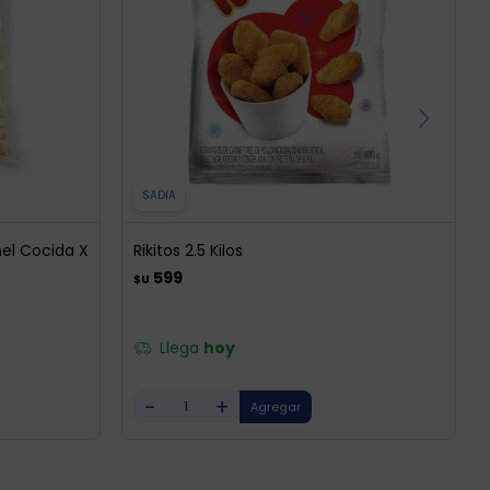
SADIA
l Cocida X
Rikitos 2.5 Kilos
599
$U
Llega
hoy
-
+