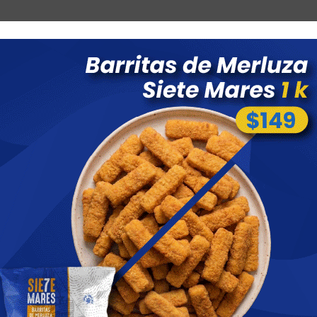
Combos
Blog
Ofertas
Promociones
Nuevos 
 menores a $ 1500 costo de envío $60 *Puede Variar según
Llega
h
Filete
Cocid
2k Sa