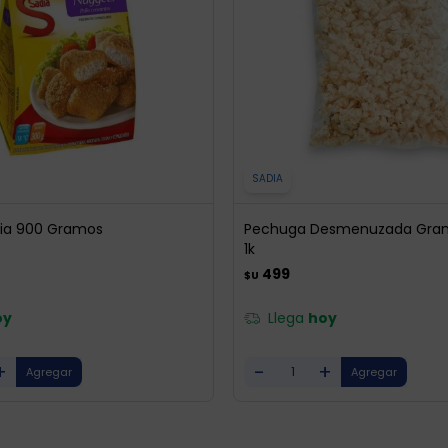
SADIA
ia 900 Gramos
Pechuga Desmenuzada Grane
1k
499
$U
oy
Llega
hoy
+
-
+