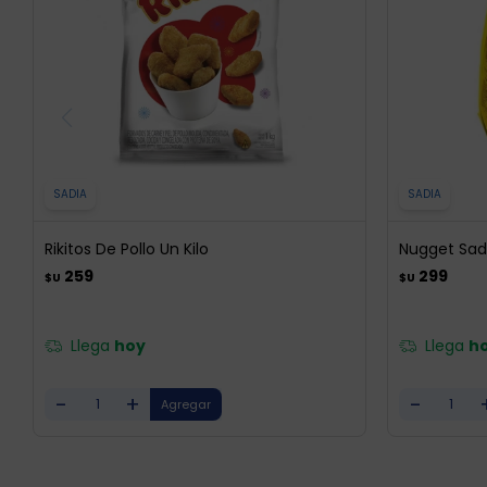
SADIA
SADIA
Rikitos De Pollo Un Kilo
Nugget Sad
259
299
$U
$U
Llega
hoy
Llega
h
-
+
-