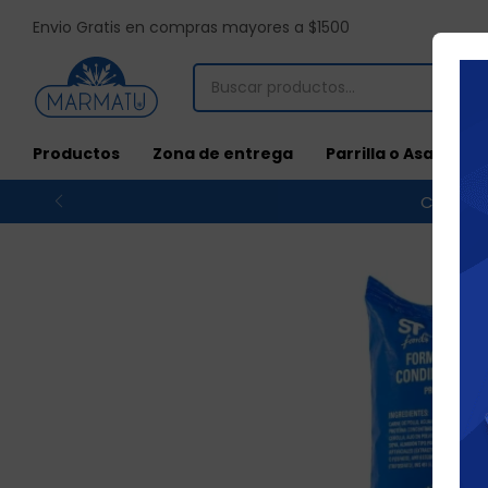
Envio Gratis en compras mayores a $1500
Productos
Zona de entrega
Parrilla o Asado
Compras