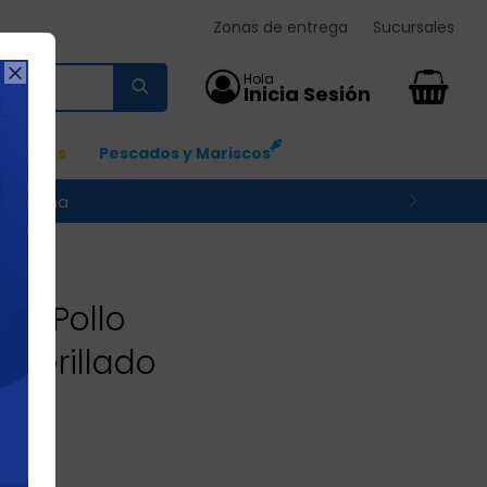
Zonas de entrega
Sucursales

0
Ingresos
Pescados y Mariscos
 su zona
oy
 De Pollo
o Grillado
dia