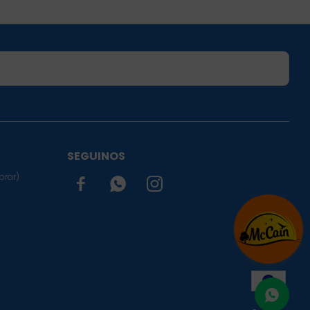
SUSCRIBIRME
SEGUINOS
prar)


