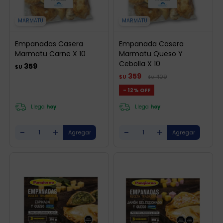
MARMATU
MARMATU
Empanadas Casera
Empanada Casera
Marmatu Carne X 10
Marmatu Queso Y
Cebolla X 10
359
$U
359
409
$U
$U
12
Llega
hoy
Llega
hoy
-
+
-
+