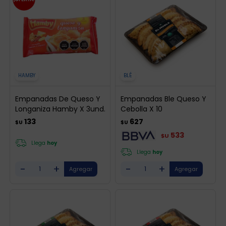
HAMBY
BLÉ
Empanadas De Queso Y
Empanadas Ble Queso Y
Longaniza Hamby X 3und.
Cebolla X 10
133
627
$U
$U
533
$U
Llega
hoy
Llega
hoy
-
+
-
+