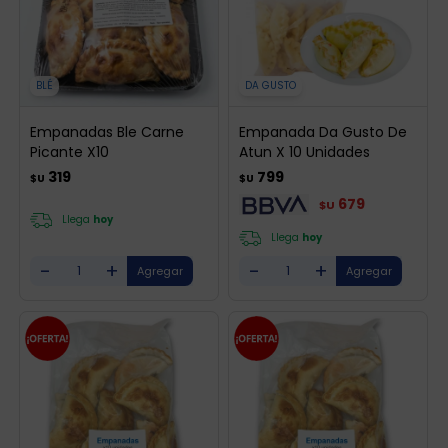
BLÉ
DA GUSTO
Empanadas Ble Carne
Empanada Da Gusto De
Picante X10
Atun X 10 Unidades
319
799
$U
$U
679
$U
Llega
hoy
Llega
hoy
-
+
-
+