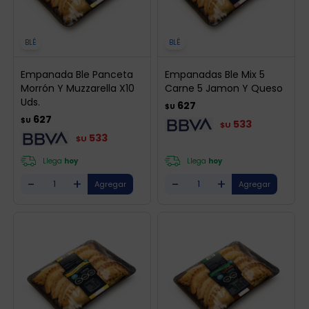
BLÉ
BLÉ
Empanada Ble Panceta
Empanadas Ble Mix 5
Morrón Y Muzzarella X10
Carne 5 Jamon Y Queso
Uds.
627
$U
627
$U
533
$U
533
$U
Llega
hoy
Llega
hoy
-
+
-
+