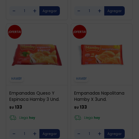
-
+
-
+
HAMBY
HAMBY
Empanadas Queso Y
Empanadas Napolitana
Espinaca Hamby 3 Und.
Hamby X 3und.
133
133
$U
$U
Llega
hoy
Llega
hoy
-
+
-
+