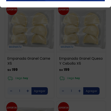
MARMATU
MARMATU
Empanada Granel Carne
Empanada Granel Queso
X6
Y Cebolla X6
199
199
$U
$U
Llega
hoy
Llega
hoy
-
+
-
+