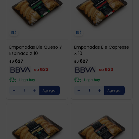
BLÉ
BLÉ
Empanadas Ble Queso Y
Empanadas Ble Capresse
Espinaca X 10
X 10
627
627
$U
$U
533
533
$U
$U
Llega
hoy
Llega
hoy
-
+
-
+