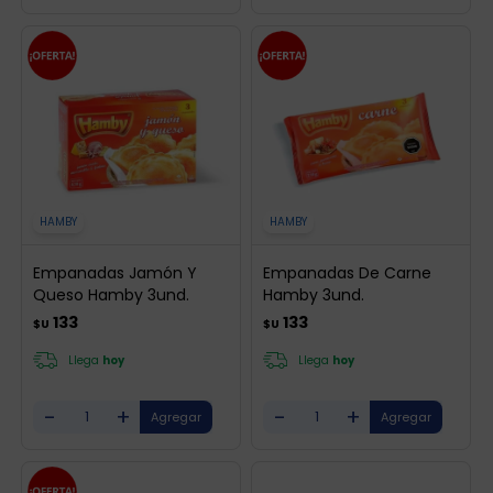
HAMBY
HAMBY
Empanadas Jamón Y
Empanadas De Carne
Queso Hamby 3und.
Hamby 3und.
133
133
$U
$U
Llega
hoy
Llega
hoy
-
+
-
+