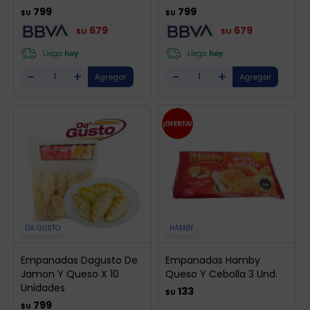
799
799
$U
$U
679
679
$U
$U
Llega
hoy
Llega
hoy
-
+
-
+
DA GUSTO
HAMBY
Empanadas Dagusto De
Empanadas Hamby
Jamon Y Queso X 10
Queso Y Cebolla 3 Und.
Unidades
133
$U
799
$U