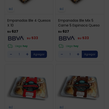
BLÉ
BLÉ
Empanadas Ble 4 Quesos
Empanadas Ble Mix 5
X 10
Carne 5 Espinaca Queso
627
627
$U
$U
533
533
$U
$U
Llega
hoy
Llega
hoy
-
+
-
+
BLÉ
BLÉ