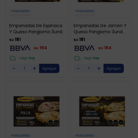
PANGIORNO
PANGIORNO
Empanadas De Espinaca
Empanadas De Jamón Y
Y Queso Pangiorno 3und.
Queso Pangiorno 3und.
181
181
$U
$U
154
154
$U
$U
Llega
hoy
Llega
hoy
-
+
-
+
PANGIORNO
PANGIORNO