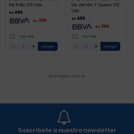
De Pollo X12 Uds.
De Jamón Y Queso X12
Uds.
465
$U
465
$U
395
$U
395
$U
Llega
hoy
Llega
hoy
-
+
-
+
MOSTRANDO
36
DE
36
Suscríbete a nuestro newsletter