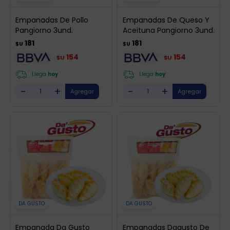
Empanadas De Pollo
Empanadas De Queso Y
Pangiorno 3und.
Aceituna Pangiorno 3und.
181
181
$U
$U
154
154
$U
$U
Llega
hoy
Llega
hoy
-
+
-
+
DA GUSTO
DA GUSTO
Empanada Da Gusto
Empanadas Dagusto De