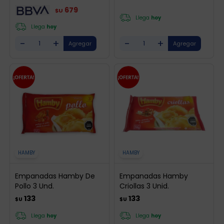
679
$U
Llega
hoy
Llega
hoy
-
+
-
+
HAMBY
HAMBY
Empanadas Hamby De
Empanadas Hamby
Pollo 3 Und.
Criollas 3 Unid.
133
133
$U
$U
Llega
hoy
Llega
hoy