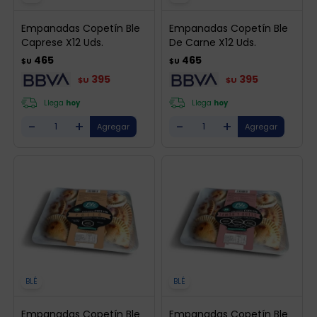
Empanadas Copetín Ble
Empanadas Copetín Ble
Caprese X12 Uds.
De Carne X12 Uds.
465
465
$U
$U
395
395
$U
$U
Llega
hoy
Llega
hoy
-
+
-
+
BLÉ
BLÉ
Empanadas Copetín Ble
Empanadas Copetín Ble