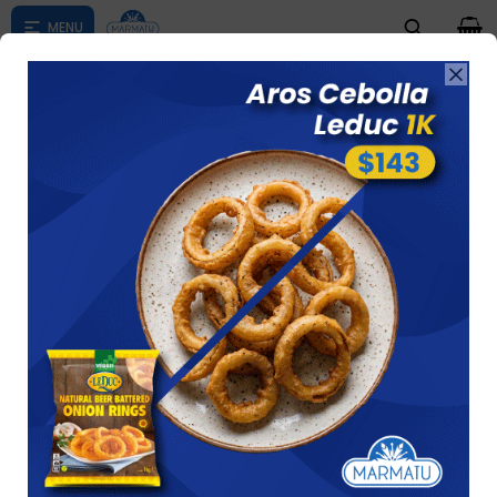
0

Compras menores a $ 1500 costo de envío $60 *Puede Variar

según su zona
EMPANADAS
Ver
36 artículos
Recomendados
Filtrando por:
Empanadas