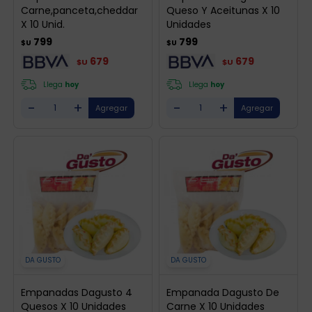
Carne,panceta,cheddar
Queso Y Aceitunas X 10
X 10 Unid.
Unidades
799
799
$U
$U
679
679
$U
$U
Llega
hoy
Llega
hoy
-
+
-
+
DA GUSTO
DA GUSTO
Empanadas Dagusto 4
Empanada Dagusto De
Quesos X 10 Unidades
Carne X 10 Unidades