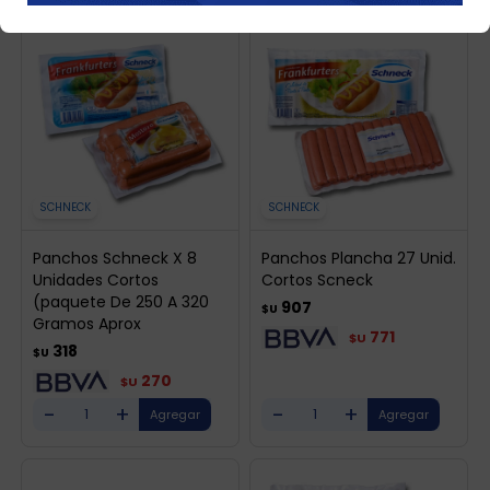
SCHNECK
SCHNECK
Panchos Schneck X 8
Panchos Plancha 27 Unid.
Unidades Cortos
Cortos Scneck
(paquete De 250 A 320
907
$U
Gramos Aprox
771
$U
318
$U
270
$U
-
+
-
+