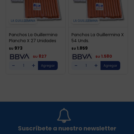
LA GUILLERMINA
LA GUILLERMINA
Panchos La Guillermina
Panchos La Guillermina X
Plancha X 27 Unidades
54 Unds.
973
1.859
$U
$U
827
1.580
$U
$U
-
+
-
+
Suscríbete a nuestro newsletter