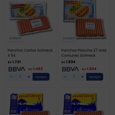
SCHNECK
SCHNECK
Panchos Cortos Schneck
Panchos Plancha 27 Unid.
X 54
Comunes Schneck
1.721
1.534
$U
$U
1.463
1.304
$U
$U
-
+
-
+