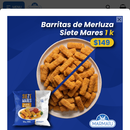
0

Compras menores a $ 1500 costo de envío $60 *Puede Variar

según su zona
EMBUTIDOS
Ver
6 artículos
Recomendados
Filtrando por:
Embutidos