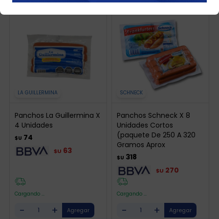
LA GUILLERMINA
SCHNECK
Panchos La Guillermina X
Panchos Schneck X 8
4 Unidades
Unidades Cortos
(paquete De 250 A 320
74
$U
Gramos Aprox
63
$U
318
$U
270
$U
Cargando ...
Cargando ...
-
+
-
+