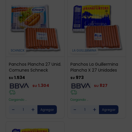
SCHNECK
LA GUILLERMINA
Panchos Plancha 27 Unid.
Panchos La Guillermina
Comunes Schneck
Plancha X 27 Unidades
1.534
973
$U
$U
1.304
827
$U
$U
Cargando ...
Cargando ...
-
+
-
+