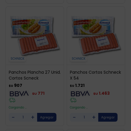
SCHNECK
SCHNECK
Panchos Plancha 27 Unid.
Panchos Cortos Schneck
Cortos Scneck
X 54
907
1.721
$U
$U
771
1.463
$U
$U
Cargando ...
Cargando ...
-
+
-
+