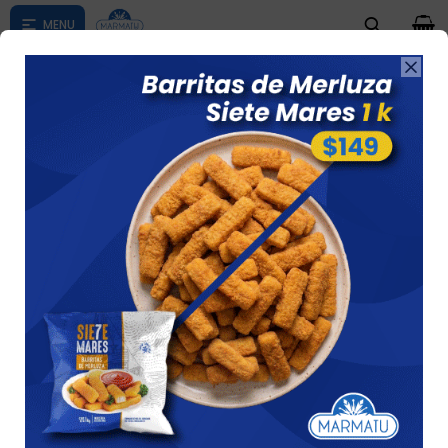
0

Compras menores a $ 1500 costo de envío $60 *Puede Variar

según su zona
EMBUTIDOS
Ver
7 artículos
Recomendados
Filtrando por:
Embutidos