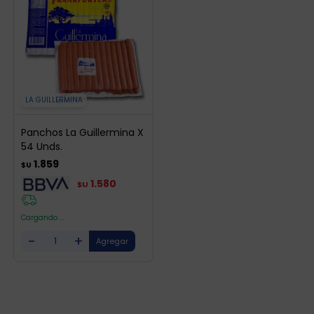
LA GUILLERMINA
Panchos La Guillermina X
54 Unds.
1.859
$U
1.580
$U
Cargando ...
-
+