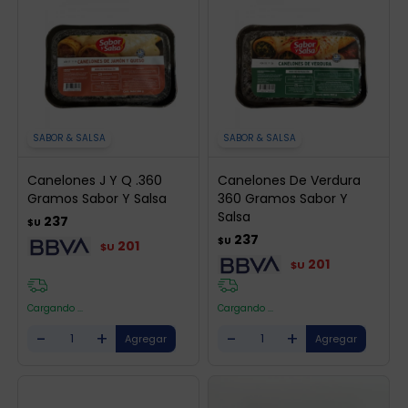
SABOR & SALSA
SABOR & SALSA
Canelones J Y Q .360
Canelones De Verdura
Gramos Sabor Y Salsa
360 Gramos Sabor Y
Salsa
237
$U
237
$U
201
$U
201
$U
Cargando ...
Cargando ...
-
+
-
+