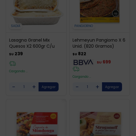
SADIA
PANGIORNO
Lasagna Granel Mix
Lehmeyun Pangiorno X 6
Quesos X2 600gr C/u
Unid. (820 Gramos)
239
822
$U
$U
699
$U
Cargando ...
Cargando ...
-
+
-
+