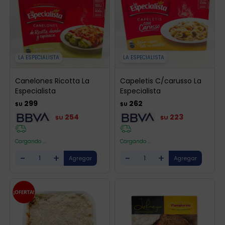
LA ESPECIALISTA
LA ESPECIALISTA
Canelones Ricotta La
Capeletis C/carusso La
Especialista
Especialista
299
262
$U
$U
254
223
$U
$U
Cargando ...
Cargando ...
-
+
-
+