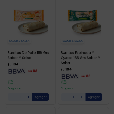
SABOR & SALSA
SABOR & SALSA
Burritos De Pollo 165 Grs
Burritos Espinaca Y
Sabor Y Salsa
Queso 165 Grs Sabor Y
Salsa
104
$U
104
$U
88
$U
88
$U
Cargando ...
Cargando ...
-
+
-
+