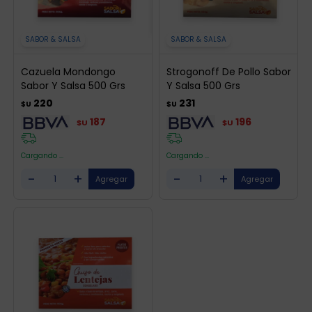
SABOR & SALSA
SABOR & SALSA
Cazuela Mondongo
Strogonoff De Pollo Sabor
Sabor Y Salsa 500 Grs
Y Salsa 500 Grs
220
231
$U
$U
187
196
$U
$U
Cargando ...
Cargando ...
-
+
-
+