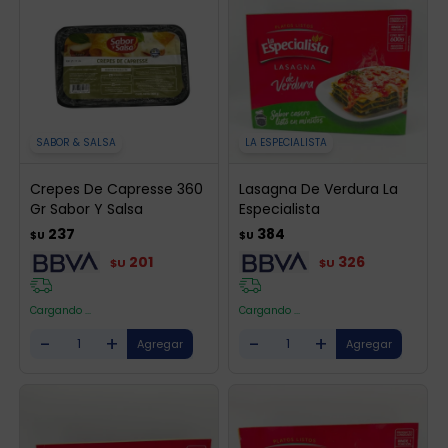
SABOR & SALSA
LA ESPECIALISTA
Crepes De Capresse 360
Lasagna De Verdura La
Gr Sabor Y Salsa
Especialista
237
384
$U
$U
201
326
$U
$U
Cargando ...
Cargando ...
-
+
-
+