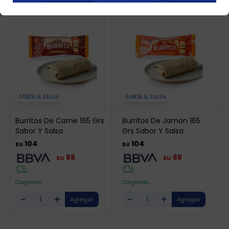
SABOR & SALSA
SABOR & SALSA
Burritos De Carne 165 Grs
Burritos De Jamon 165
Sabor Y Salsa
Grs Sabor Y Salsa
104
104
$U
$U
88
88
$U
$U
Cargando ...
Cargando ...
-
+
-
+