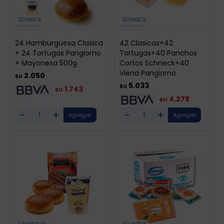
SCHNECK
SCHNECK
24 Hamburguesa Clasica
42 Clasicas+42
+ 24 Tortugas Pangiorno
Tortugas+40 Panchos
+ Mayonesa 500g
Cortos Schneck+40
Viena Pangiorno
2.050
$U
5.033
$U
1.743
$U
4.278
$U
-
+
-
+