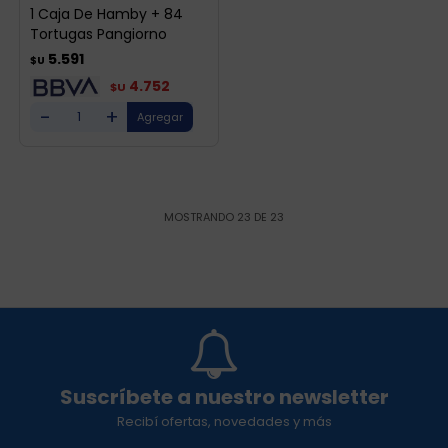
1 Caja De Hamby + 84
Tortugas Pangiorno
5.591
$U
4.752
$U
-
+
MOSTRANDO
23
DE
23
Suscríbete a nuestro newsletter
Recibí ofertas, novedades y más