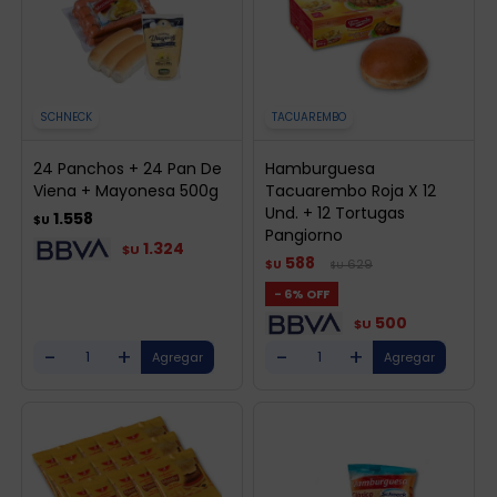
SCHNECK
TACUAREMBO
24 Panchos + 24 Pan De
Hamburguesa
Viena + Mayonesa 500g
Tacuarembo Roja X 12
Und. + 12 Tortugas
1.558
$U
Pangiorno
1.324
$U
588
629
$U
$U
6
500
$U
-
+
-
+