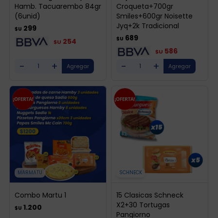
Hamb. Tacuarembo 84gr
Croqueta+700gr
(6unid)
Smiles+600gr Noisette
Jyq+2k Tradicional
299
$U
689
$U
254
$U
586
$U
-
+
-
+
MARMATU
SCHNECK
Combo Martu 1
15 Clasicas Schneck
X2+30 Tortugas
1.200
$U
Pangiorno