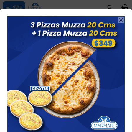
0


Ver horarios de atencion al publico
COMBOS
Ver
23 artículos
Recomendados
Filtrando por:
Combos