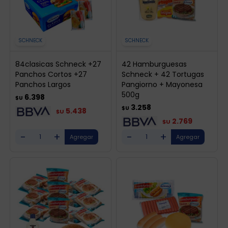
SCHNECK
SCHNECK
84clasicas Schneck +27
42 Hamburguesas
Panchos Cortos +27
Schneck + 42 Tortugas
Panchos Largos
Pangiorno + Mayonesa
500g
6.398
$U
3.258
$U
5.438
$U
2.769
$U
-
+
-
+