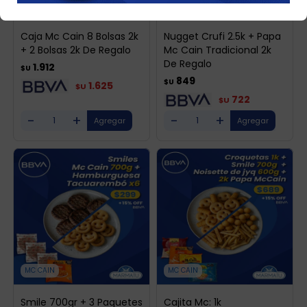
MC CAIN
MC CAIN
Caja Mc Cain 8 Bolsas 2k
Nugget Crufi 2.5k + Papa
+ 2 Bolsas 2k De Regalo
Mc Cain Tradicional 2k
De Regalo
1.912
$U
849
$U
1.625
$U
722
$U
-
+
-
+
MC CAIN
MC CAIN
Smile 700gr + 3 Paquetes
Cajita Mc: 1k