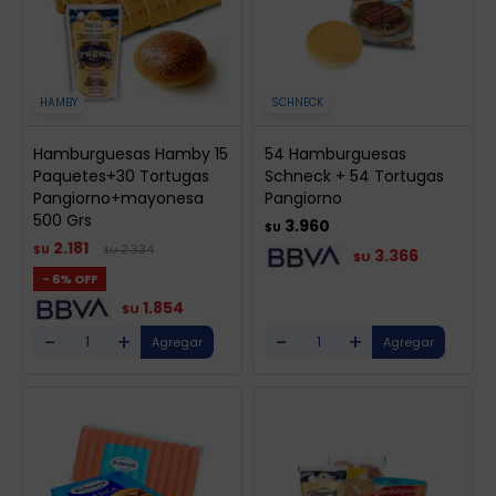
HAMBY
SCHNECK
Hamburguesas Hamby 15
54 Hamburguesas
Paquetes+30 Tortugas
Schneck + 54 Tortugas
Pangiorno+mayonesa
Pangiorno
500 Grs
3.960
$U
2.181
2.334
$U
$U
3.366
$U
6
1.854
$U
-
+
-
+