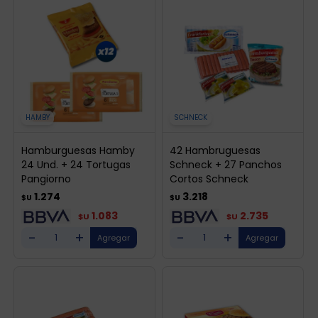
HAMBY
SCHNECK
Hamburguesas Hamby
42 Hambruguesas
24 Und. + 24 Tortugas
Schneck + 27 Panchos
Pangiorno
Cortos Schneck
1.274
3.218
$U
$U
1.083
2.735
$U
$U
-
+
-
+