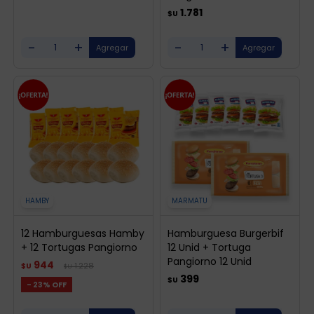
1.781
$U
-
+
-
+
HAMBY
MARMATU
12 Hamburguesas Hamby
Hamburguesa Burgerbif
+ 12 Tortugas Pangiorno
12 Unid + Tortuga
Pangiorno 12 Unid
944
1.228
$U
$U
399
$U
23