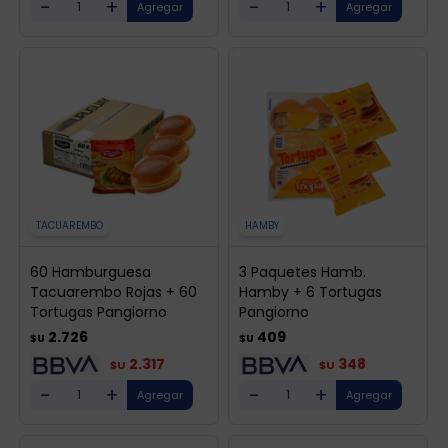
-
+
-
+
TACUAREMBO
HAMBY
60 Hamburguesa
3 Paquetes Hamb.
Tacuarembo Rojas + 60
Hamby + 6 Tortugas
Tortugas Pangiorno
Pangiorno
2.726
409
$U
$U
2.317
348
$U
$U
-
+
-
+