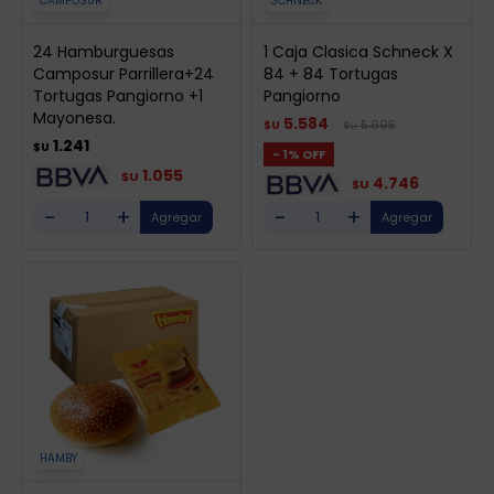
CAMPOSUR
SCHNECK
24 Hamburguesas
1 Caja Clasica Schneck X
Camposur Parrillera+24
84 + 84 Tortugas
Tortugas Pangiorno +1
Pangiorno
Mayonesa.
5.584
5.695
$U
$U
1.241
$U
1
1.055
$U
4.746
$U
-
+
-
+
HAMBY