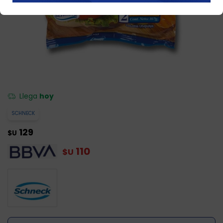
Llega
hoy
SCHNECK
129
$U
110
$U