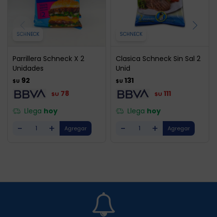
SCHNECK
SCHNECK
Parrillera Schneck X 2
Clasica Schneck Sin Sal 2
Unidades
Unid
92
131
$U
$U
78
111
$U
$U
Llega
hoy
Llega
hoy
-
+
-
+