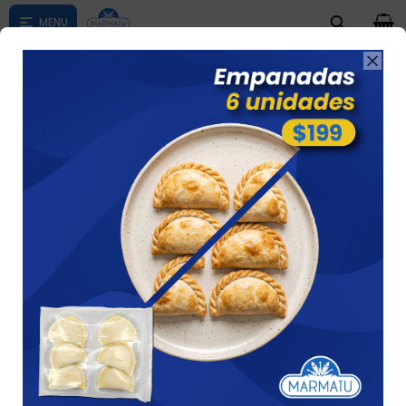
0

Compras menores a $ 1500 costo de envío $60 *Puede Variar

según su zona
Choriscneck 2 Unid