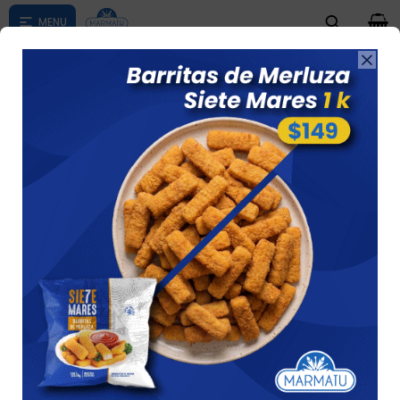
0

Compras menores a $ 1500 costo de envío $60 *Puede Variar

según su zona
Brocoli Mc Cain 500 Grs