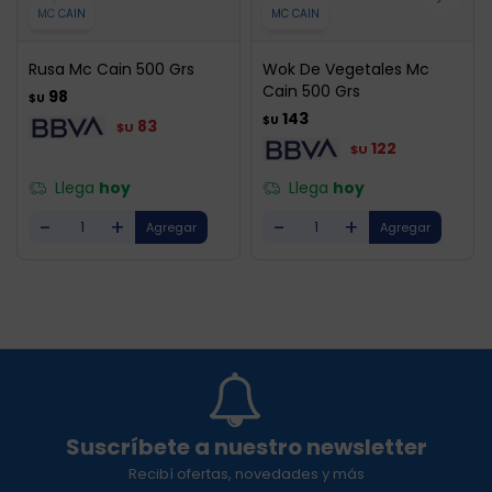
MC CAIN
MC CAIN
Rusa Mc Cain 500 Grs
Wok De Vegetales Mc
Cain 500 Grs
98
$U
143
$U
83
$U
122
$U
Llega
hoy
Llega
hoy
-
+
-
+
Suscríbete a nuestro newsletter
Recibí ofertas, novedades y más