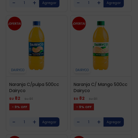
-
+
-
+
DAIRYCO
DAIRYCO
Naranja C/pulpa 500cc
Naranja C/ Mango 500cc
Dairyco
Dairyco
82
82
91
91
$U
$U
$U
$U
9
9
-
+
-
+