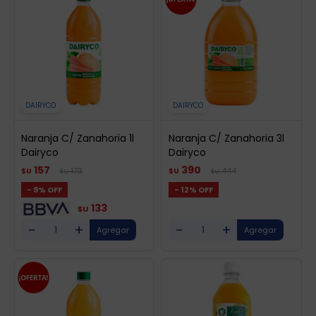
DAIRYCO
DAIRYCO
Naranja C/ Zanahoria 1l
Naranja C/ Zanahoria 3l
Dairyco
Dairyco
157
390
173
444
$U
$U
$U
$U
9
12
133
$U
-
+
-
+