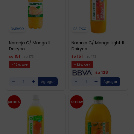
DAIRYCO
DAIRYCO
Naranja C/ Mango 1l
Naranja C/ Mango Light 1l
Dairyco
Dairyco
151
151
173
173
$U
$U
$U
$U
12
12
128
$U
-
+
-
+