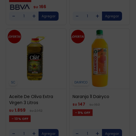
166
$U
-
+
-
+
SC
DAIRYCO
Aceite De Oliva Extra
Naranja 1l Dairyco
Virgen 3 Litros
147
163
$U
$U
1.859
2.142
$U
$U
9
13
-
+
-
+