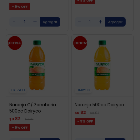
9
9
-
+
-
+
DAIRYCO
DAIRYCO
Naranja C/ Zanahoria
Naranja 500cc Dairyco
500cc Dairyco
82
91
$U
$U
82
91
$U
$U
9
9