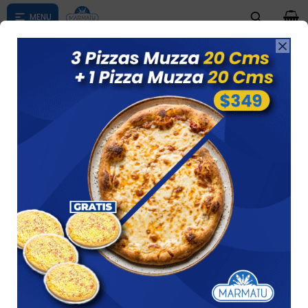
0

Compras menores a $ 1500 costo de envío $60 *Puede Variar

según su zona
ALMACÉN
Ver
49 artículos
Recomendados
Filtrando por:
Almacén