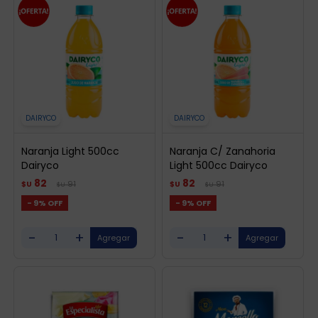
DAIRYCO
DAIRYCO
Naranja Light 500cc
Naranja C/ Zanahoria
Dairyco
Light 500cc Dairyco
82
82
91
91
$U
$U
$U
$U
9
9
-
+
-
+