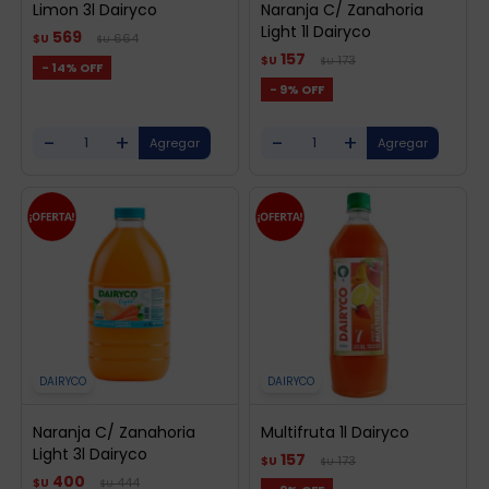
Limon 3l Dairyco
Naranja C/ Zanahoria
Light 1l Dairyco
569
664
$U
$U
157
173
$U
$U
14
9
-
+
-
+
DAIRYCO
DAIRYCO
Naranja C/ Zanahoria
Multifruta 1l Dairyco
Light 3l Dairyco
157
173
$U
$U
400
444
$U
$U