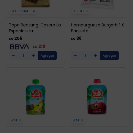
LA ESPECIALISTA
BURGERBIF
Tapa Rectang. Casera La
Hamburguesa Burgerbif X
Especialista
Paquete
256
38
$U
$U
218
$U
-
+
-
+
WATTS
WATTS