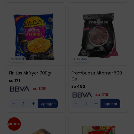
MC CAIN
ALTAMAR
Finitas Airfryer 700gr
Frambuesa Altamar 500
Gs
171
$U
492
$U
145
$U
418
$U
-
+
-
+