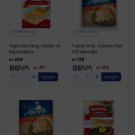
LA ESPECIALISTA
LA ESPECIALISTA
Tapa Rectang. Hojald. La
Tapas Emp. Casera Freir
Especialista
X12 Marcello
220
128
$U
$U
187
109
$U
$U
-
+
-
+