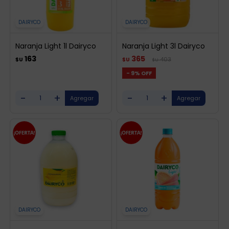
DAIRYCO
DAIRYCO
Naranja Light 1l Dairyco
Naranja Light 3l Dairyco
163
365
403
$U
$U
$U
9
-
+
-
+
DAIRYCO
DAIRYCO