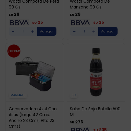
Watts Compota De Pera
Watts Compota De
90 Gs
Manzana 90 Gs
29
29
$U
$U
25
25
$U
$U
-
+
-
+
MARMATU
SC
Conservadora Azul Con
Salsa De Soja Botella 500
Asas (largo 42 Cms,
Ml
Ancho 23 Cms, Alto 23
276
$U
Cms)
235
$U