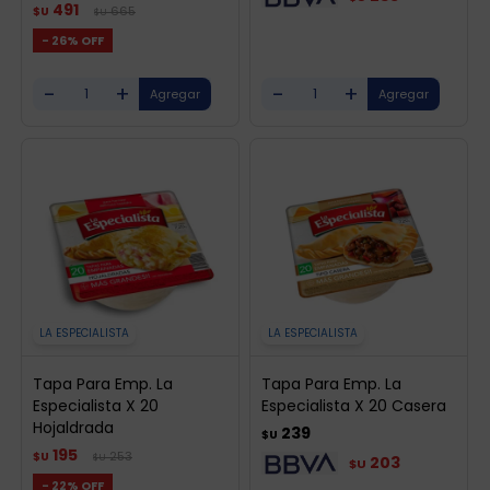
491
665
$U
$U
26
-
+
-
+
LA ESPECIALISTA
LA ESPECIALISTA
Tapa Para Emp. La
Tapa Para Emp. La
Especialista X 20
Especialista X 20 Casera
Hojaldrada
239
$U
195
253
$U
$U
203
$U
22