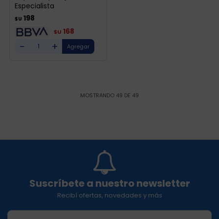
Especialista
198
$U
168
$U
-
+
MOSTRANDO
49
DE
49
Suscríbete a nuestro newsletter
Recibí ofertas, novedades y más