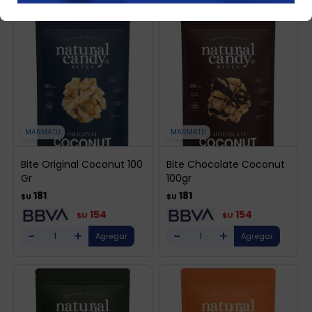
MARMATU
MARMATU
Bite Original Coconut 100
Bite Chocolate Coconut
Gr
100gr
181
181
$U
$U
154
154
$U
$U
-
+
-
+