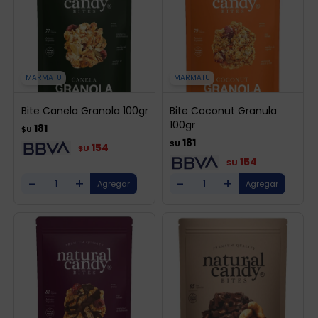
MARMATU
MARMATU
Bite Canela Granola 100gr
Bite Coconut Granula
100gr
181
$U
181
$U
154
$U
154
$U
-
+
-
+