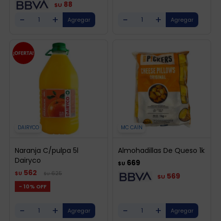
88
$U
-
+
-
+
DAIRYCO
MC CAIN
Naranja C/pulpa 5l
Almohadillas De Queso 1k
Dairyco
669
$U
562
625
$U
$U
569
$U
10
-
+
-
+