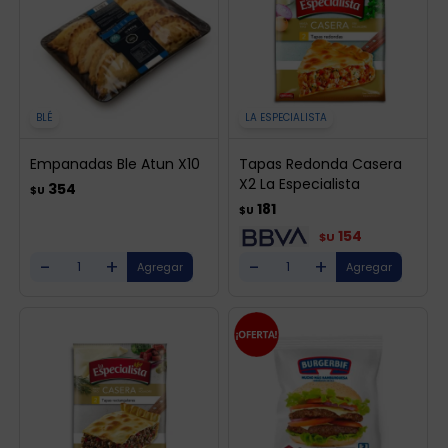
BLÉ
LA ESPECIALISTA
Empanadas Ble Atun X10
Tapas Redonda Casera
X2 La Especialista
354
$U
181
$U
154
$U
-
+
-
+