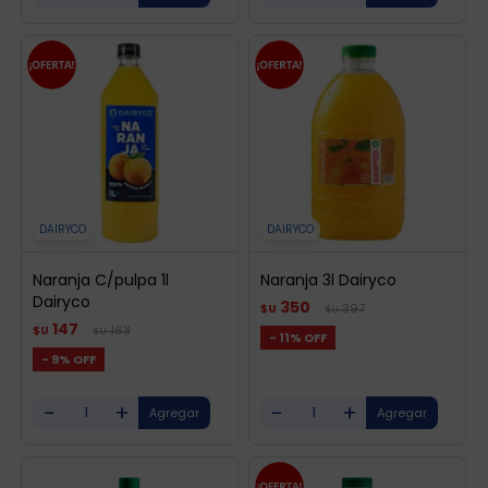
DAIRYCO
DAIRYCO
Naranja C/pulpa 1l
Naranja 3l Dairyco
Dairyco
350
397
$U
$U
147
163
$U
$U
11
9
-
+
-
+