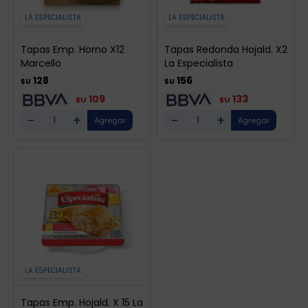
LA ESPECIALISTA
LA ESPECIALISTA
Tapas Emp. Horno X12
Tapas Redonda Hojald. X2
Marcello
La Especialista
128
156
$U
$U
109
133
$U
$U
-
+
-
+
LA ESPECIALISTA
Tapas Emp. Hojald. X 15 La