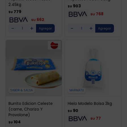
2.45kg
903
$U
779
$U
768
$U
662
$U
-
+
-
+
SABOR & SALSA
MARMATU
Burrito Edicion Celeste
Hielo Modelo Bolsa 3kg
(carne, Chorizo Y
90
$U
Provolone)
77
$U
104
$U