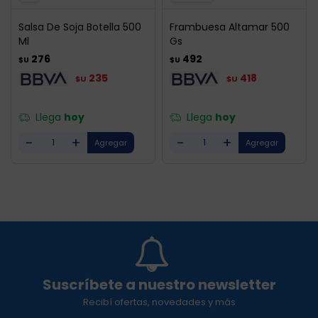
Salsa De Soja Botella 500
Frambuesa Altamar 500
Ml
Gs
276
492
$U
$U
235
418
$U
$U
Llega
hoy
Llega
hoy
-
+
-
+
Suscríbete a nuestro newsletter
Recibí ofertas, novedades y más