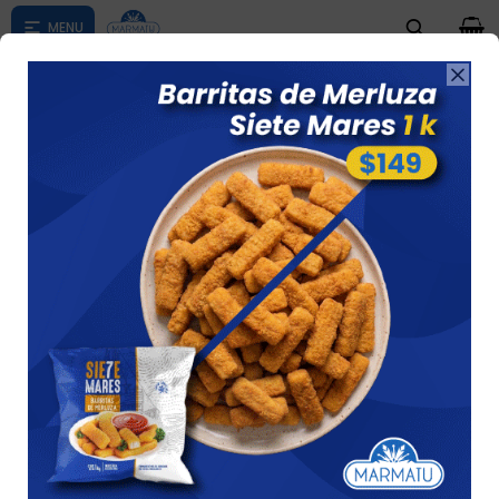
0

Compras menores a $ 1500 costo de envío $60 *Puede Variar

según su zona
Aceite De Oliva Extra Virgen 3 Litros