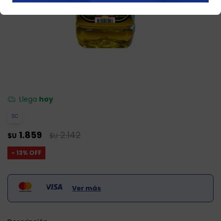
Llega
hoy
SC
1.859
2.142
$U
$U
13
Ver más